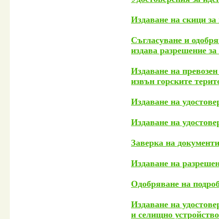
Издаване на скици з
Съгласуване и одобря
издава разрешение за
Издаване на превозен
извън горските терит
Издаване на удостове
Издаване на удостове
Заверка на документи
Издаване на разрешен
Одобряване на подроб
Издаване на удостове
и селищно устройство