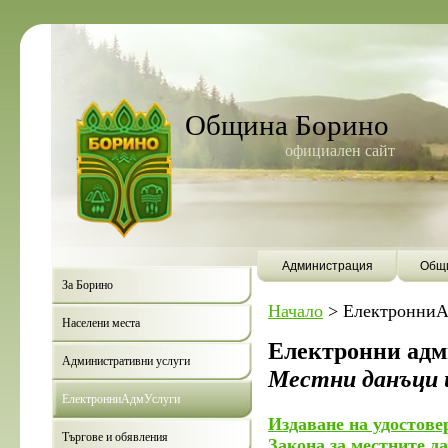
Община Борино
официален сайт
Администрация
Общи
За Борино
Начало
>
ЕлектронниА
Населени места
Електронни адм
Административни услуги
Местни данъци 
ЕлектронниАдмУслуги
Издаване на удостове
Търгове и обявления
Закона за местните д