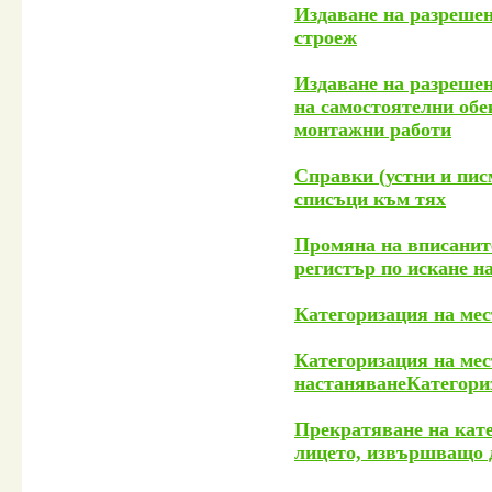
Издаване на разрешен
строеж
Издаване на разрешен
на самостоятелни обе
монтажни работи
Справки (устни и пис
списъци към тях
Промяна на вписанит
регистър по искане н
Категоризация на мес
Категоризация на мес
настаняванеКатегориз
Прекратяване на кате
лицето, извършващо д