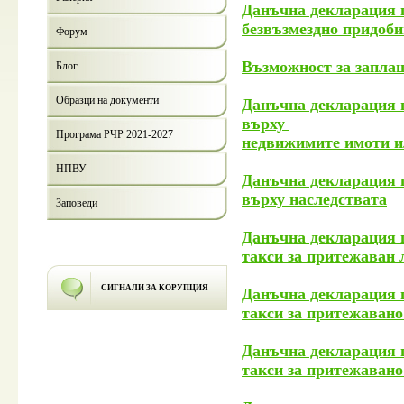
Данъчна декларация п
безвъзмездно придоб
Форум
Възможност за заплащ
Блог
Образци на документи
Данъчна декларация п
върху
Програма РЧР 2021-2027
недвижимите имоти ил
НПВУ
Данъчна декларация по
върху наследствата
Заповеди
Данъчна декларация по
такси за притежаван л
СИГНАЛИ ЗА КОРУПЦИЯ
Данъчна декларация по
такси за притежавано
Данъчна декларация по
такси за притежавано