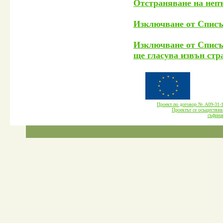
Отстраняване на неп
Изключване от Списъ
Изключване от Списък
ще гласува извън стр
Проект по договор № А09-3
Проектът се осъществява
cъфина