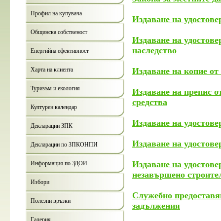
Профил на купувача
Издаване на удостове
Общинска собственост
Издаване на удостове
наследство
Енергийна ефективност
Харта на клиента
Издаване на копие от
Туризъм и екология
Издаване на препис о
средства
Културен календар
Издаване на удостове
Декларации ЗПК
Издаване на удостове
Декларации по ЗПКОНПИ
Издаване на удостове
Информация по ЗДОИ
незавършено строите
Избори
Служебно предоставян
Полезни връзки
задължения
Галерия