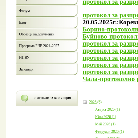
протокол за разпр
Форум
протокол за разп
20.05.2025г.:Коре
Блог
Борино-протоколно
Образци на документи
Буйново-протоколн
протокол за разпр
Програма РЧР 2021-2027
протокол за разпр
протокол за разпр
НПВУ
протокол за разпр
Заповеди
протокол за разпр
Чала-протоколно р
СИГНАЛИ ЗА КОРУПЦИЯ
2026 (6)
Август 2026 (1)
Юни 2026 (1)
Май 2026 (1)
Февруари 2026 (1)