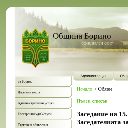
Община Борино
официален сайт
Администрация
Общи
За Борино
Начало
>
Обяви
Населени места
Пълен списък
Административни услуги
Заседание на 15.0
ЕлектронниАдмУслуги
Заседателната з
Търгове и обявления