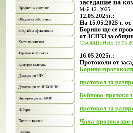
заседание на ко
Профил на купувача
Май 12, 2025
12.05.2025г.:
Общинска собственост
На 15.05.2025 г. о
Борино ще се прове
Енергийна ефективност
от ЗСПЗЗ за общи
Харта на клиента
СЪОБЩЕНИЕ 15.05.2
Туризъм и екология
16.05.2025г.:
Протоколи от заса
Културен календар
Борино-протоколн
Декларации ЗПК
протокол за разпр
Декларации по ЗПКОНПИ
Буйново-протоколн
Информация по ЗДОИ
протокол за разпр
Избори
Чала-протоколно 
Полезни връзки
Галерия