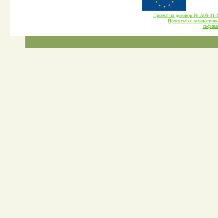
Проект по договор № А09-3
Проектът се осъществява
cъфина