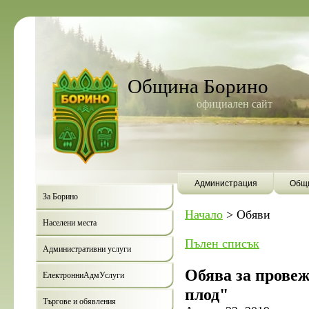
Община Борино
официален сайт
Администрация
Общи
За Борино
Начало
>
Обяви
Населени места
Пълен списък
Административни услуги
Обява за прове
ЕлектронниАдмУслуги
плод"
Търгове и обявления