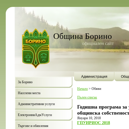
Община Борино
официален сайт
Администрация
Общи
За Борино
Начало
>
Обяви
Населени места
Пълен списък
Административни услуги
Годишна програма за 
общинска собственост
ЕлектронниАдмУслуги
Януари 10, 2018
ГПУИРИОС 2018
Търгове и обявления
Борино ще бъде първата община