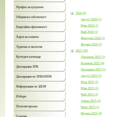
България с план за мирно
съжителство с мечките
Профил на купувача
Дата:
05.08.2026
2026 (6)
Общинска собственост
Август 2026 (1)
повече информ
Юни 2026 (1)
Енергийна ефективност
Май 2026 (1)
Харта на клиента
Февруари 2026 (1)
Януари 2026 (2)
Туризъм и екология
2025 (20)
Културен календар
Декември 2025 (1)
Покана за публично обсъждане
Годишния отчет за изпълнениет
Ноември 2025 (4)
приключването на Общинския
Декларации ЗПК
Октомври 2025 (1)
бюджет за 2025 г. на Община
Борино
Август 2025 (1)
Декларации по ЗПКОНПИ
Дата:
03.08.2026
Юли 2025 (2)
Информация по ЗДОИ
Юни 2025 (2)
повече информ
Май 2025 (2)
Избори
Април 2025 (2)
Полезни връзки
Март 2025 (1)
Януари 2025 (4)
Галерия