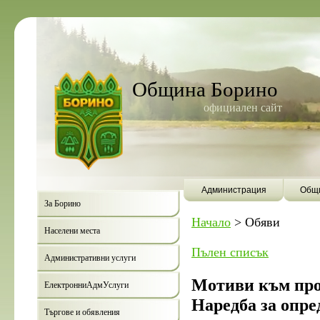
Община Борино
официален сайт
Администрация
Общи
За Борино
Начало
>
Обяви
Населени места
Пълен списък
Административни услуги
Мотиви към про
ЕлектронниАдмУслуги
Наредба за опре
Търгове и обявления