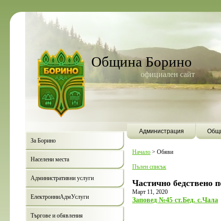
Община Борино
официален сайт
Администрация
Общи
За Борино
Начало
>
Обяви
Населени места
Пълен списък
Административни услуги
Частично бедствено п
Март 11, 2020
ЕлектронниАдмУслуги
Заповед №45 ст.Бед. с.Чала
Търгове и обявления