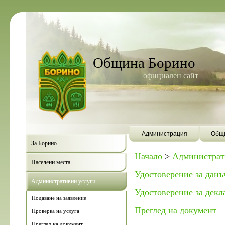
Община Борино
официален сайт
Администрация
Общи
За Борино
Начало
>
Администрат
Населени места
Удостоверение за данъ
Административни услуги
Удостоверение за дек
Подаване на заявление
Преглед на документ
Проверка на услуга
Преглед на документ