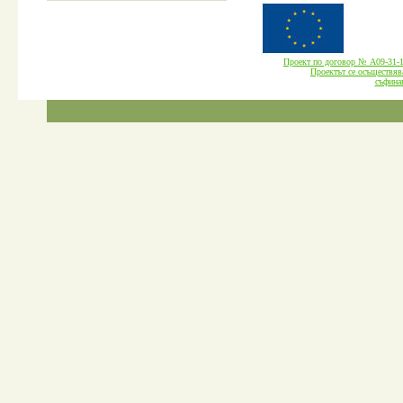
Проект по договор № А09-3
Проектът се осъществява
cъфина