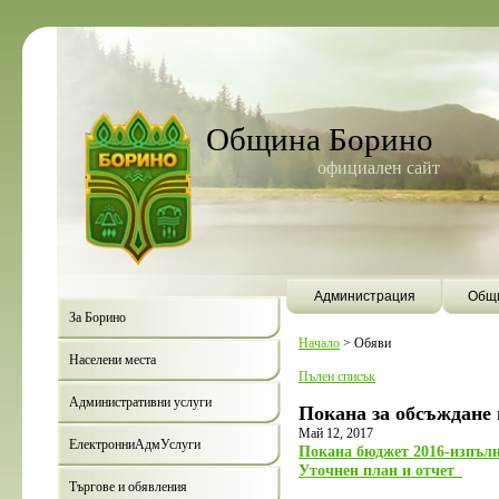
Община Борино
официален сайт
Администрация
Общи
За Борино
Начало
>
Обяви
Населени места
Пълен списък
Административни услуги
Покана за обсъждане 
Май 12, 2017
ЕлектронниАдмУслуги
Покана бюджет 2016-изпъл
Уточнен план и отчет_
Търгове и обявления