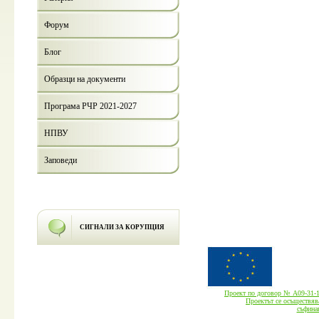
Форум
Блог
Образци на документи
Програма РЧР 2021-2027
НПВУ
Заповеди
СИГНАЛИ ЗА КОРУПЦИЯ
Проект по договор № А09-3
Проектът се осъществява
cъфина