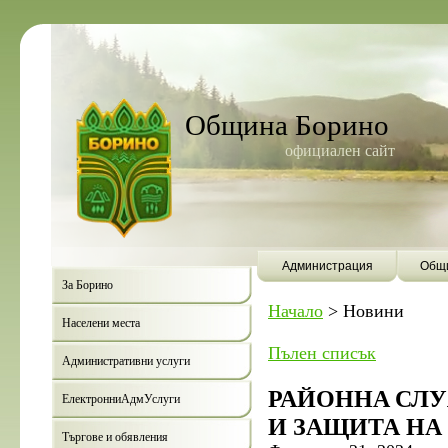
Община Борино
официален сайт
Администрация
Общи
За Борино
Начало
>
Новини
Населени места
Пълен списък
Административни услуги
РАЙОННA СЛ
ЕлектронниАдмУслуги
И ЗАЩИТА НА
Търгове и обявления