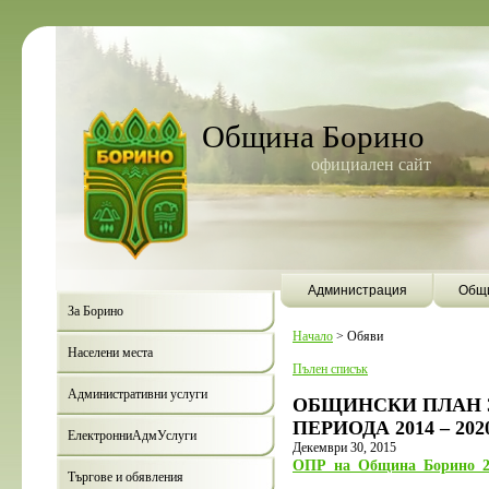
Община Борино
официален сайт
Администрация
Общи
За Борино
Начало
>
Обяви
Населени места
Пълен списък
Административни услуги
ОБЩИНСКИ ПЛАН 
ПЕРИОДА 2014 – 20
ЕлектронниАдмУслуги
Декември 30, 2015
ОПР_на_Община_Борино_20
Търгове и обявления