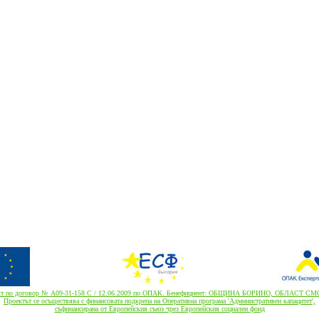
кт по договор № А09-31-158 С / 12.06.2009 по ОПАК. Бенефициент: ОБЩИНА БОРИНО, ОБЛАСТ С
Проектът се осъществява с финансовата подкрепа на Оперативна програма 'Административен капацитет',
cъфинансирана от Европейския съюз чрез Европейския социален фонд