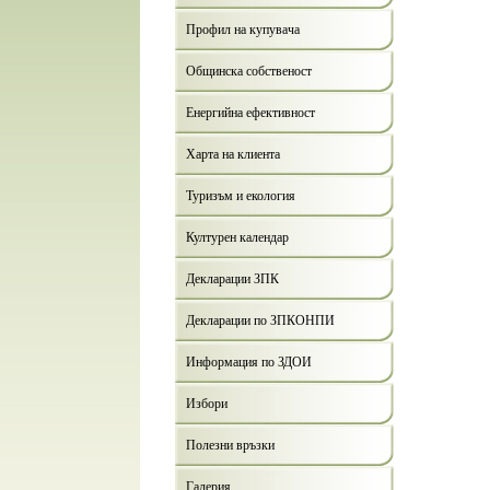
Профил на купувача
Общинска собственост
Енергийна ефективност
Харта на клиента
Туризъм и екология
Културен календар
Декларации ЗПК
Декларации по ЗПКОНПИ
Информация по ЗДОИ
Избори
Полезни връзки
Галерия