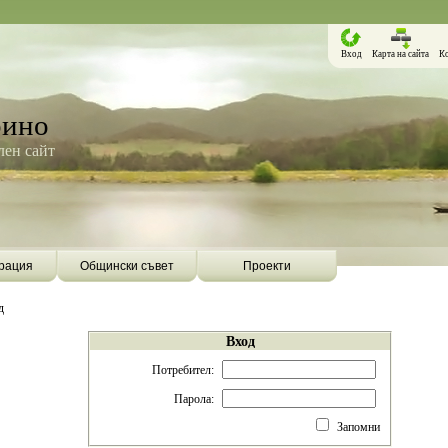
Вход
Карта на сайта
К
рино
ен сайт
рация
Общински съвет
Проекти
д
Вход
Потребител:
Парола:
Запомни
Борино ще бъде първата община в
Община Борино ск