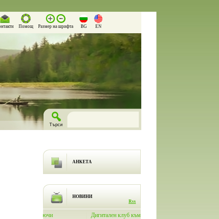
онтакти
Помощ
Размер на шрифта
BG
EN
АНКЕТА
НОВИНИ
Rss
лючи
Дигитален клуб към Народно
На 26.03.2026 г. в Народно