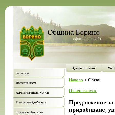
Община Борино
официален сайт
Администрация
Общи
За Борино
Начало
>
Обяви
Населени места
Пълен списък
Административни услуги
Предложение за 
ЕлектронниАдмУслуги
придобиване, уп
Търгове и обявления