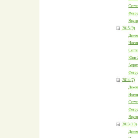
Септе
Февру
Януар
2015 (9)
Декем
Ноемв
Септе
Юни 2
Април
Февру
2014 (7)
Декем
Ноемв
Септе
Февру
Януар
2013 (10)
Декем