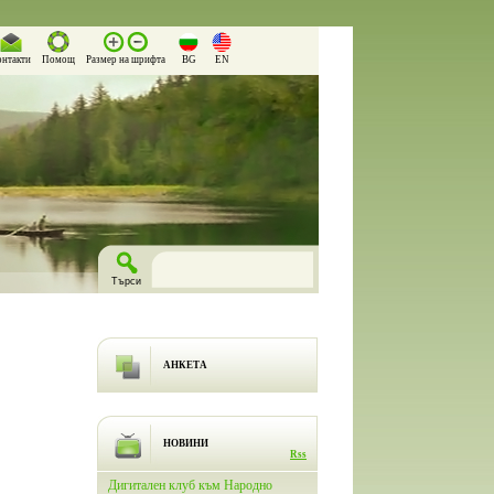
онтакти
Помощ
Размер на шрифта
BG
EN
АНКЕТА
НОВИНИ
Rss
лючи
Дигитален клуб към Народно
На 26.03.2026 г. в Народно