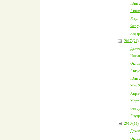
Юни 2
Април
Март 
Февру
Януар
2017 (21)
Декем
Ноемв
Октом
Авгус
Юли 2
Май 2
Април
Март 
Февру
Януар
2016 (11)
Декем
Октом