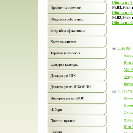
Обява от 04
05.03.2023 г
Профил на купувача
Обява от 05
03.02.2023 г
Общинска собственост
Обява от 03
Енергийна ефективност
Харта на клиента
2026 (6)
Туризъм и екология
Авгус
Юни 2
Културен календар
Май 2
Декларации ЗПК
Февру
Януар
Декларации по ЗПКОНПИ
2025 (20)
Декем
Информация по ЗДОИ
Ноемв
Избори
Октом
Авгус
Полезни връзки
Юли 2
Галерия