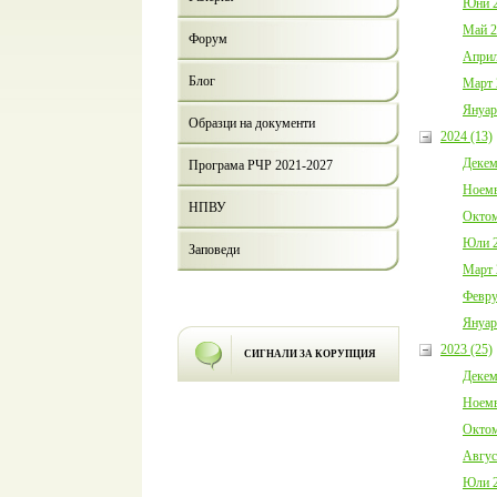
Юни 2
Май 2
Форум
Април
Блог
Март 
Януар
Образци на документи
2024 (13)
Декем
Програма РЧР 2021-2027
Ноемв
НПВУ
Октом
Юли 2
Заповеди
Март 
Февру
Януар
2023 (25)
СИГНАЛИ ЗА КОРУПЦИЯ
Декем
Ноемв
Октом
Авгус
Юли 2