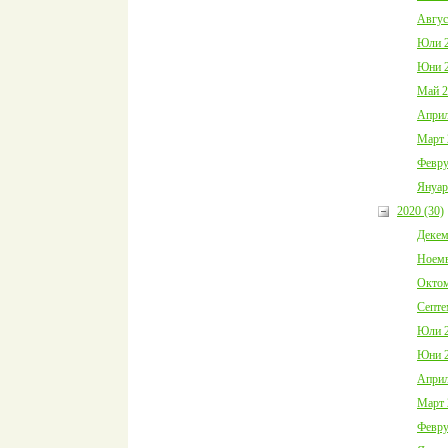
Авгус
Юли 2
Юни 2
Май 2
Април
Март 
Февру
Януар
2020 (30)
Декем
Ноемв
Октом
Септе
Юли 2
Юни 2
Април
Март 
Февру