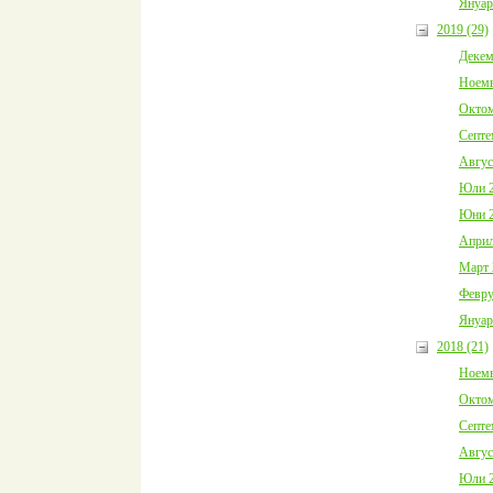
Януар
2019 (29)
Декем
Ноемв
Октом
Септе
Авгус
Юли 2
Юни 2
Април
Март 
Февру
Януар
2018 (21)
Ноемв
Октом
Септе
Авгус
Юли 2