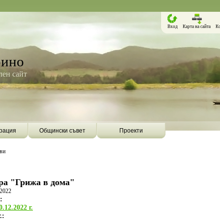
Вход
Карта на сайта
К
рино
ен сайт
рация
Общински съвет
Проекти
ви
ра "Грижа в дома"
 2022
:
.12.2022 г.
.:
Борино ще бъде първата община в
Община Борино ск