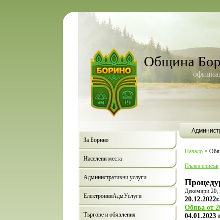
Община Бо
официал
Админист
За Борино
Начало
>
Обя
Населени места
Пълен списък
Административни услуги
Процеду
Декември 20,
ЕлектронниАдмУслуги
20.12.2022г.
Обява от 20
Търгове и обявления
04.01.2023 г