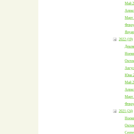
Май 2
Април
Март 
Февру
Януар
2022 (19)
Декем
Ноемв
Октом
Авгус
Юни 2
Май 2
Април
Март 
Февру
2021 (24)
Ноемв
Октом
Септе