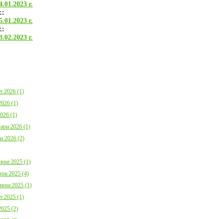
.01.2023 г.
България с план за мирно
Договор:BG16FFPR
съжителство с мечките
0001-C01 от 17.07.2
.:
Дата:
05.08.2026
Дата:
20.07.2026
.01.2023 г.
.:
.02.2023 г.
повече информация
пов
т 2026 (1)
026 (1)
Покана за публично обсъждане
Община Борино в съ
026 (1)
Годишния отчет за изпълнението и
изискванията на осн
приключването на Общинския
(1) от Наредба за п
ари 2026 (1)
бюджет за 2025 г. на Община
социалните услуги,
Борино
№ 133 от 6.04.2021 г
и 2026 (2)
Дата:
03.08.2026
29 от 9.04.2021 г. п
обществено обсъжда
Общински годишен п
ври 2025 (1)
повече информация
Дата:
04.06.2026
ри 2025 (4)
ври 2025 (1)
пов
т 2025 (1)
025 (2)