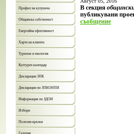
Август 05, 2016
В секция
общински
Профил на купувача
публикувани проек
Общинска собственост
съобщение
Енергийна ефективност
Харта на клиента
Туризъм и екология
Културен календар
Декларации ЗПК
Декларации по ЗПКОНПИ
Информация по ЗДОИ
Избори
Полезни връзки
Галерия