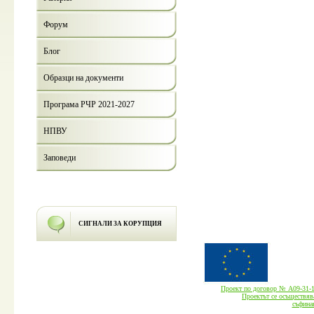
Форум
Блог
Образци на документи
Програма РЧР 2021-2027
НПВУ
Заповеди
СИГНАЛИ ЗА КОРУПЦИЯ
Проект по договор № А09-3
Проектът се осъществява
cъфина