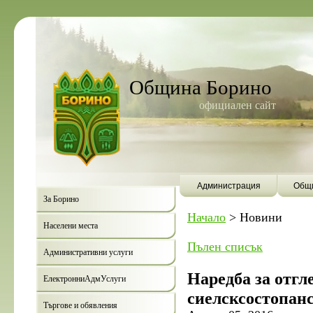
Община Борино
официален сайт
Администрация
Общи
За Борино
Начало
>
Новини
Населени места
Пълен списък
Административни услуги
Наредба за отгл
ЕлектронниАдмУслуги
сиелсксостопан
Търгове и обявления