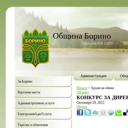
Община Борино
официален сайт
Администрация
Общи
За Борино
Начало
>
Архив на обяви
Населени места
All news
КОНКУРС ЗА ДИРЕК
Октомври 19, 2012
Административни услуги
Obyava
ЕлектронниАдмУслуги
Търгове и обявления