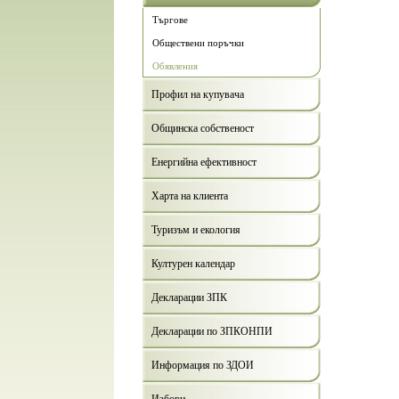
Търгове
Обществени поръчки
Обявления
Профил на купувача
Общинска собственост
Енергийна ефективност
Харта на клиента
Туризъм и екология
Културен календар
Декларации ЗПК
Декларации по ЗПКОНПИ
Информация по ЗДОИ