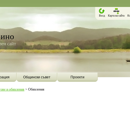
Вход
Карта на сайта
К
рино
ен сайт
рация
Общински съвет
Проекти
гове и обявления
>
Обявления
Борино ще бъде първата община в
Община Борино ск