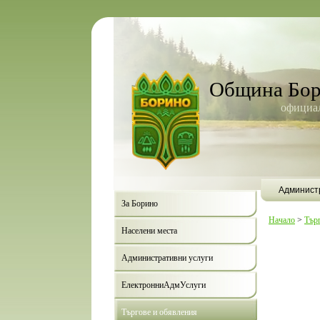
Община Бо
официал
Админист
За Борино
Начало
>
Тър
Населени места
Административни услуги
ЕлектронниАдмУслуги
Търгове и обявления