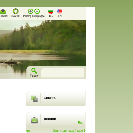
онтакти
Помощ
Размер на шрифта
BG
EN
АНКЕТА
НОВИНИ
Rss
лючи
Дигитален клуб към Народно
На 26.03.2026 г. в Народно