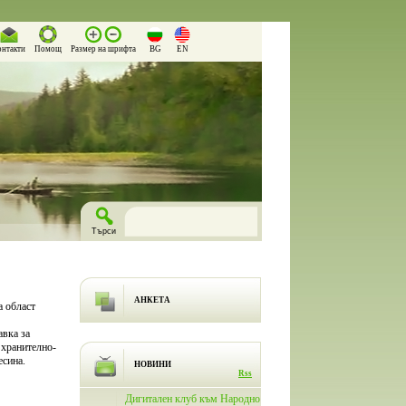
онтакти
Помощ
Размер на шрифта
BG
EN
АНКЕТА
а област
авка за
 хранително-
есина.
НОВИНИ
Rss
лючи
Дигитален клуб към Народно
На 26.03.2026 г. в Народно