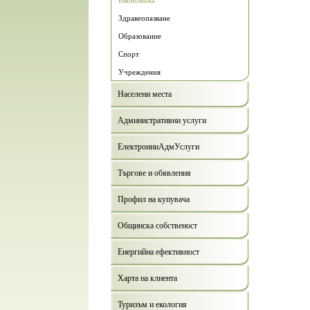
Икономика
Здравеопазване
Образование
Спорт
Учреждения
Населени места
Административни услуги
ЕлектронниАдмУслуги
Търгове и обявления
Профил на купувача
Общинска собственост
Енергийна ефективност
Харта на клиента
Туризъм и екология