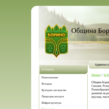
Община Бо
официал
Админист
За Борино
Начало
>
За 
Разположение
Община Борино
История
Смолян. Релеф
Разнообразиет
Културно наследство
развитие на р
Природни ресурси
вкусова, текс
Инфраструктура