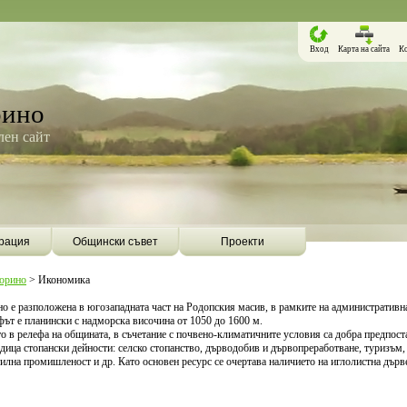
Вход
Карта на сайта
К
рино
ен сайт
рация
Общински съвет
Проекти
Борино
>
Икономика
 е разположена в югозападната част на Родопския масив, в рамките на административн
ът е планински с надморска височина от 1050 до 1600 м.
о в релефа на общината, в съчетание с почвено-климатичните условия са добра предпост
едица стопански дейности: селско стопанство, дърводобив и дървопреработване, туризъм,
тилна промишленост и др. Като основен ресурс се очертава наличието на иглолистна дърв
Борино ще бъде първата община в
Община Борино ск