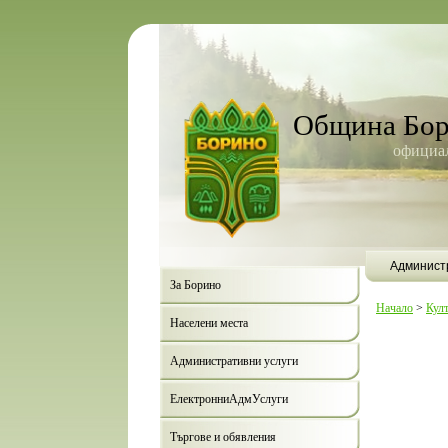
Община Бо
официал
Админист
За Борино
Начало
>
Кул
Населени места
Административни услуги
ЕлектронниАдмУслуги
Търгове и обявления