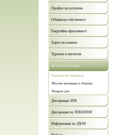
Профил на купувача
Общинска собственост
Енергийна ефективност
Харта на клиента
Туризъм и екология
Културен календар
Национални празници
Местни празници и сборове
Пазарен ден
Декларации ЗПК
Декларации по ЗПКОНПИ
Информация по ЗДОИ