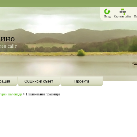
Вход
Карта на сайта
К
рино
ен сайт
рация
Общински съвет
Проекти
турен календар
>
Национални празници
Борино ще бъде първата община в
Община Борино ск