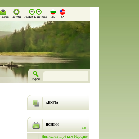
онтакти
Помощ
Размер на шрифта
BG
EN
АНКЕТА
НОВИНИ
Rss
лючи
Дигитален клуб към Народно
На 26.03.2026 г. в Народно