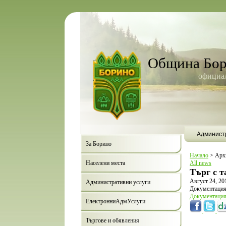
Община Бо
официал
Админист
За Борино
Начало
>
Арх
Населени места
All news
Tърг с 
Август 24, 20
Административни услуги
Документация 
Документаци
ЕлектронниАдмУслуги
Търгове и обявления