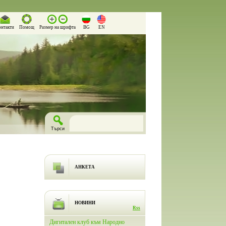
онтакти
Помощ
Размер на шрифта
BG
EN
АНКЕТА
НОВИНИ
Rss
лючи
Дигитален клуб към Народно
На 26.03.2026 г. в Народно