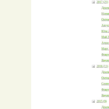
2017 (21)
Декем
Ноемв
Октом
Авгус
Юли 2
Май 2
Април
Март 
Февру
Януар
2016 (11)
Декем
Октом
Септе
Февру
Януар
2015 (9)
Декем