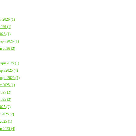
България с план за мирно
Договор:BG16FFPR
съжителство с мечките
0001-C01 от 17.07.2
Дата:
05.08.2026
Дата:
20.07.2026
т 2026 (1)
повече информация
пов
026 (1)
026 (1)
ари 2026 (1)
и 2026 (2)
ври 2025 (1)
Покана за публично обсъждане
Община Борино в съ
ри 2025 (4)
Годишния отчет за изпълнението и
изискванията на осн
приключването на Общинския
(1) от Наредба за п
ври 2025 (1)
бюджет за 2025 г. на Община
социалните услуги,
т 2025 (1)
Борино
№ 133 от 6.04.2021 г
Дата:
03.08.2026
29 от 9.04.2021 г. п
025 (2)
обществено обсъжда
Общински годишен п
025 (2)
повече информация
Дата:
04.06.2026
025 (2)
 2025 (2)
пов
2025 (1)
и 2025 (4)