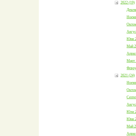
2022 (19)
Декем
Ноемв
Октом
Авгус
Юни 2
Май 2
Април
Март 
Февру
2021 (24)
Ноемв
Октом
Септе
Авгус
Юли 2
Юни 2
Май 2
Април