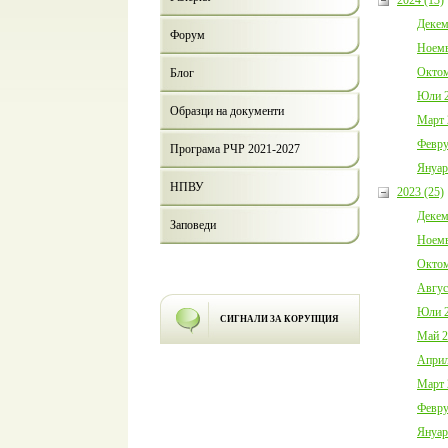
Декем
Форум
Ноемв
Октом
Блог
Юли 2
Образци на документи
Март 
Февру
Програма РЧР 2021-2027
Януар
НПВУ
2023 (25)
Декем
Заповеди
Ноемв
Октом
Авгус
Юли 2
СИГНАЛИ ЗА КОРУПЦИЯ
Май 2
Април
Март 
Февру
Януар