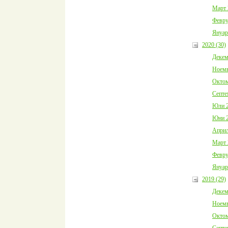
Март 
Февру
Януар
2020 (30)
Декем
Ноемв
Октом
Септе
Юли 2
Юни 2
Април
Март 
Февру
Януар
2019 (29)
Декем
Ноемв
Октом
Септе