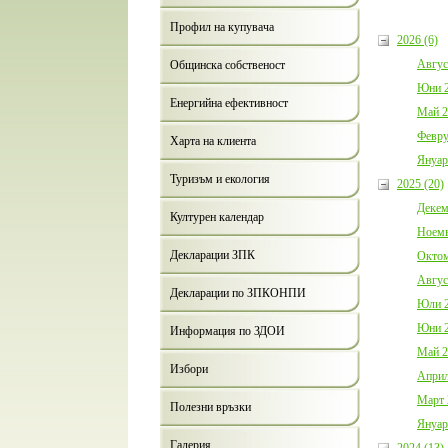
Профил на купувача
2026 (6)
Авгус
Общинска собственост
Юни 2
Енергийна ефективност
Май 2
Февру
Харта на клиента
Януар
Туризъм и екология
2025 (20)
Декем
Културен календар
Ноемв
Декларации ЗПК
Октом
Авгус
Декларации по ЗПКОНПИ
Юли 2
Юни 2
Информация по ЗДОИ
Май 2
Избори
Април
Март 
Полезни връзки
Януар
Галерия
2024 (13)