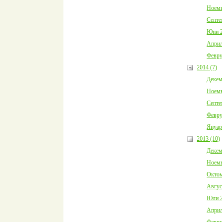
Ноемв
Септе
Юни 2
Април
Февру
2014 (7)
Декем
Ноемв
Септе
Февру
Януар
2013 (10)
Декем
Ноемв
Октом
Авгус
Юли 2
Април
Февру