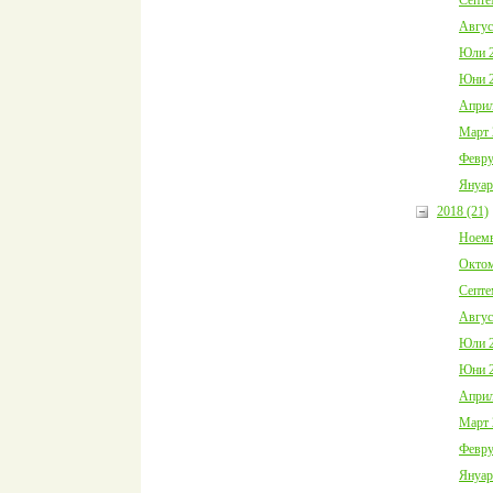
Авгус
Юли 2
Юни 2
Април
Март 
Февру
Януар
2018 (21)
Ноемв
Октом
Септе
Авгус
Юли 2
Юни 2
Април
Март 
Февру
Януар