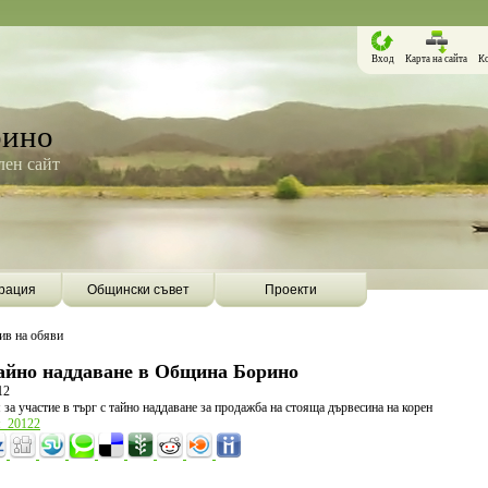
Вход
Карта на сайта
К
рино
ен сайт
рация
Общински съвет
Проекти
ив на обяви
тайно наддаване в Община Борино
12
за участие в търг с тайно наддаване за продажба на стояща дървесина на корен
я_20122
Борино ще бъде първата община в
Община Борино ск