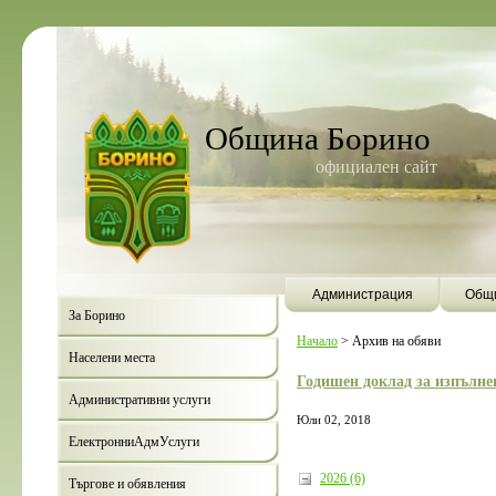
Община Борино
официален сайт
Администрация
Общи
За Борино
Начало
>
Архив на обяви
Населени места
Годишен доклад за изпълнен
Административни услуги
Юли 02, 2018
ЕлектронниАдмУслуги
2026 (6)
Търгове и обявления