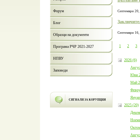
Възлагане 
Форум
Септември 20,
Заключител
Блог
Септември 16,
Образци на документи
1
2
3
Програма РЧР 2021-2027
НПВУ
2026 (6)
Авгус
Заповеди
Юни 2
Май 2
Февру
Януар
СИГНАЛИ ЗА КОРУПЦИЯ
2025 (20)
Декем
Ноемв
Октом
Авгус