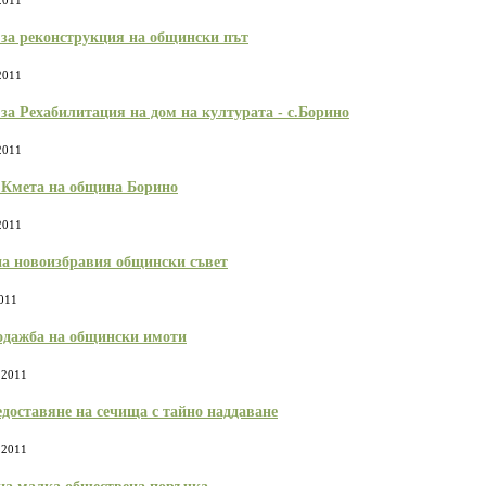
2011
България с план за мирно
Договор:BG16FFPR
съжителство с мечките
0001-C01 от 17.07.2
за реконструкция на общински път
Дата:
05.08.2026
Дата:
20.07.2026
2011
повече информация
пов
за Рехабилитация на дом на културата - с.Борино
2011
 Кмета на община Борино
2011
Покана за публично обсъждане
Община Борино в съ
Годишния отчет за изпълнението и
изискванията на осн
на новоизбравия общински съвет
приключването на Общинския
(1) от Наредба за п
бюджет за 2025 г. на Община
социалните услуги,
011
Борино
№ 133 от 6.04.2021 г
Дата:
03.08.2026
29 от 9.04.2021 г. п
одажба на общински имоти
обществено обсъжда
Общински годишен п
повече информация
Дата:
04.06.2026
 2011
едоставяне на сечища с тайно наддаване
пов
 2011