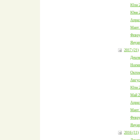
Юли 2
Юни 2
Април
Март 
Февру
Януар
2017 (21)
Декем
Ноемв
Октом
Авгус
Юли 2
Май 2
Април
Март 
Февру
Януар
2016 (11)
Декем