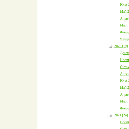
Юли 2
Май 2
Април
Март 
Февру
Януар
2022 (19)
Декем
Ноемв
Октом
Авгус
Юни 2
Май 2
Април
Март 
Февру
2021 (24)
Ноемв
Октом