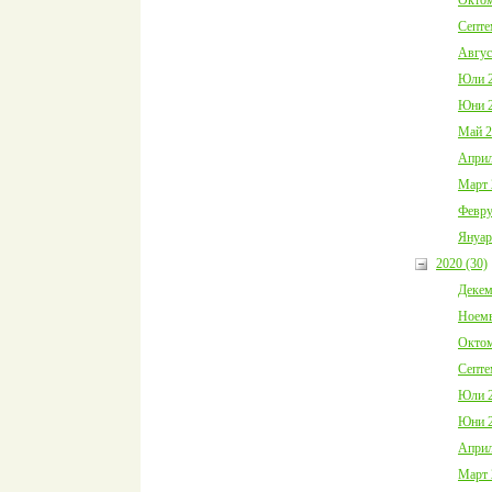
Септе
Авгус
Юли 2
Юни 2
Май 2
Април
Март 
Февру
Януар
2020 (30)
Декем
Ноемв
Октом
Септе
Юли 2
Юни 2
Април
Март 