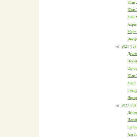
Юли 2
Юни 2
Май 2
Април
Март 
Януар
2024 (13)
Декем
Ноемв
Октом
Юли 2
Март 
Февру
Януар
2023 (25)
Декем
Ноемв
Октом
Авгус