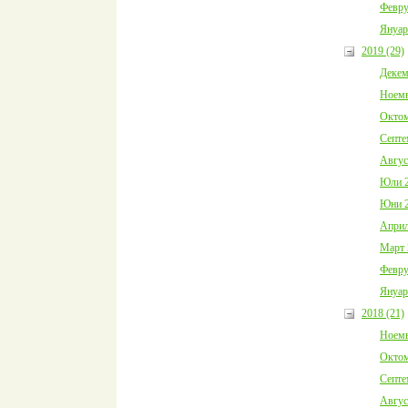
Февру
Януар
2019 (29)
Декем
Ноемв
Октом
Септе
Авгус
Юли 2
Юни 2
Април
Март 
Февру
Януар
2018 (21)
Ноемв
Октом
Септе
Авгус