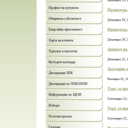
Декември 29, 
Профил на купувача
Процедура 
Общинска собственост
Декември 29, 
Процедура 
Енергийна ефективност
Декември 29, 
Харта на клиента
Заповед на
Туризъм и екология
Декември 22, 
Културен календар
Заседание 
Декларации ЗПК
Ноември 01, 2
Декларации по ЗПКОНПИ
Търг за пр
Информация по ЗДОИ
Септември 23,
Избори
Търг за пр
Полезни връзки
Септември 23,
Галерия