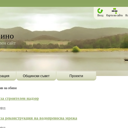
Вход
Карта на сайта
К
рино
ен сайт
рация
Общински съвет
Проекти
ив на обяви
за строителен надзор
2011
за реконструкция на водопреносна мрежа
Борино ще бъде първата община в
Община Борино ск