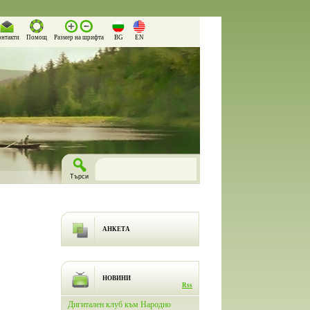
онтакти
Помощ
Размер на шрифта
BG
EN
АНКЕТА
НОВИНИ
Rss
лючи
Дигитален клуб към Народно
На 26.03.2026 г. в Народно