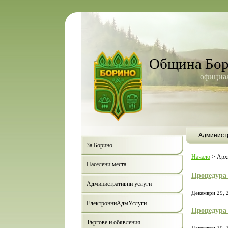
Община Бо
официал
Админист
За Борино
Начало
>
Арх
Населени места
Процедура 
Административни услуги
Декември 29, 
ЕлектронниАдмУслуги
Процедура 
Търгове и обявления