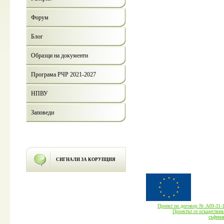
Форум
Блог
Образци на документи
Програма РЧР 2021-2027
НПВУ
Заповеди
СИГНАЛИ ЗА КОРУПЦИЯ
Проект по договор № А09-3
Проектът се осъществява
cъфина