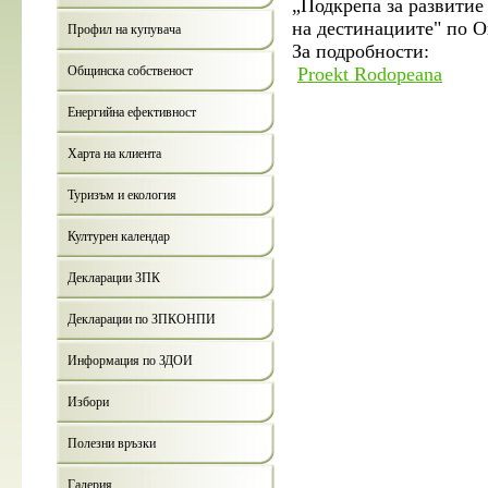
„Подкрепа за развитие
на дестинациите" по О
Профил на купувача
За подробности:
Общинска собственост
Proekt Rodopeana
Енергийна ефективност
Харта на клиента
Туризъм и екология
Културен календар
Декларации ЗПК
Декларации по ЗПКОНПИ
Информация по ЗДОИ
Избори
Полезни връзки
Галерия