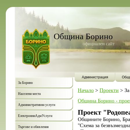
Община Борино
официален сайт
Администрация
Общи
За Борино
Начало
>
Проекти
>
За
Населени места
Община Борино - прое
Административни услуги
Проект "Родопе
ЕлектронниАдмУслуги
Общините Борино, Бра
"Схема за безвъзмезд
Търгове и обявления