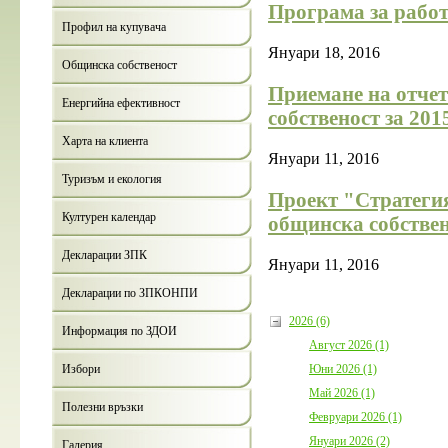
Програма за работ
България с план за мирно
съжителство с мечките
Профил на купувача
Дата:
05.08.2026
Януари 18, 2016
Общинска собственост
повече информ
Приемане на отчет
Енергийна ефективност
собственост за 201
Харта на клиента
Януари 11, 2016
Туризъм и екология
Проект "Стратегия
Културен календар
общинска собствен
Покана за публично обсъждане
Годишния отчет за изпълнениет
приключването на Общинския
Декларации ЗПК
Януари 11, 2016
бюджет за 2025 г. на Община
Борино
Декларации по ЗПКОНПИ
Дата:
03.08.2026
2026 (6)
Информация по ЗДОИ
повече информ
Август 2026 (1)
Юни 2026 (1)
Избори
Май 2026 (1)
Полезни връзки
Февруари 2026 (1)
Януари 2026 (2)
Галерия