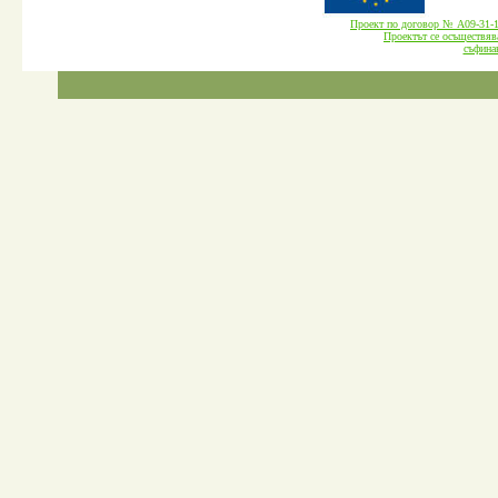
Проект по договор № А09-3
Проектът се осъществява
cъфина