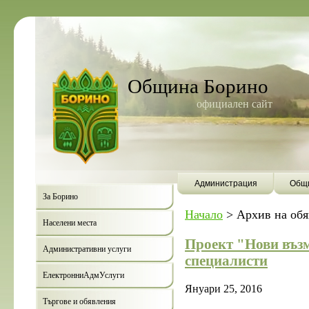
Община Борино
официален сайт
Администрация
Общи
За Борино
Начало
>
Архив на об
Населени места
Проект "Нови въз
Административни услуги
специалисти
ЕлектронниАдмУслуги
Януари 25, 2016
Търгове и обявления
Борино ще бъде първата община