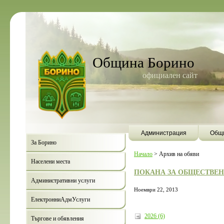
Община Борино
официален сайт
Администрация
Общи
За Борино
Начало
>
Архив на обяви
Населени места
ПОКАНА ЗА ОБЩЕСТВЕНО
Административни услуги
Ноември 22, 2013
ЕлектронниАдмУслуги
2026 (6)
Търгове и обявления