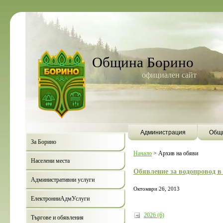
Община Борино
официален сайт
Администрация
Общи
За Борино
Начало
>
Архив на обяви
Населени места
Обявление за водопровод в
Административни услуги
Октомври 26, 2013
ЕлектронниАдмУслуги
2026 (6)
Търгове и обявления