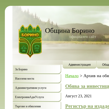
Община Борино
официален сайт
Администрация
Общи
За Борино
Начало
>
Архив на об
Населени места
Обява за инвестиц
Административни услуги
Август 23, 2021
ЕлектронниАдмУслуги
Регистър на издад
Търгове и обявления