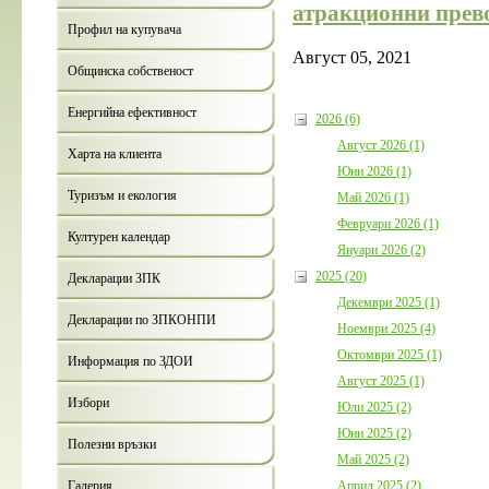
атракционни прев
Профил на купувача
Август 05, 2021
Общинска собственост
Енергийна ефективност
2026 (6)
Август 2026 (1)
Харта на клиента
Юни 2026 (1)
Туризъм и екология
Май 2026 (1)
Февруари 2026 (1)
Културен календар
Януари 2026 (2)
2025 (20)
Декларации ЗПК
Декември 2025 (1)
Декларации по ЗПКОНПИ
Ноември 2025 (4)
Октомври 2025 (1)
Информация по ЗДОИ
Август 2025 (1)
Избори
Юли 2025 (2)
Юни 2025 (2)
Полезни връзки
Май 2025 (2)
Април 2025 (2)
Галерия