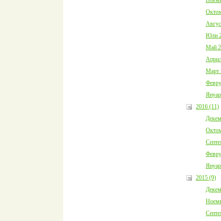
Октом
Авгус
Юли 2
Май 2
Април
Март 
Февру
Януар
2016 (11)
Декем
Октом
Септе
Февру
Януар
2015 (9)
Декем
Ноемв
Септе