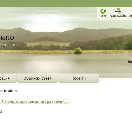
Вход
Карта на сайта
К
рино
ен сайт
рация
Общински съвет
Проекти
ив на обяви
а Смолянският административен съд
18
Борино ще бъде първата община в
Община Борино ск