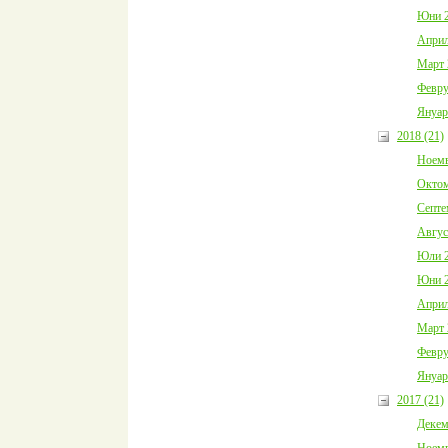
Юни 2
Април
Март 
Февру
Януар
2018 (21)
Ноемв
Октом
Септе
Авгус
Юли 2
Юни 2
Април
Март 
Февру
Януар
2017 (21)
Декем
Ноемв