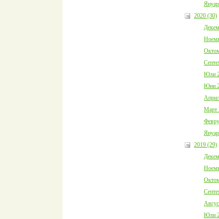
Януар
2020 (30)
Декем
Ноемв
Октом
Септе
Юли 2
Юни 2
Април
Март 
Февру
Януар
2019 (29)
Декем
Ноемв
Октом
Септе
Авгус
Юли 2