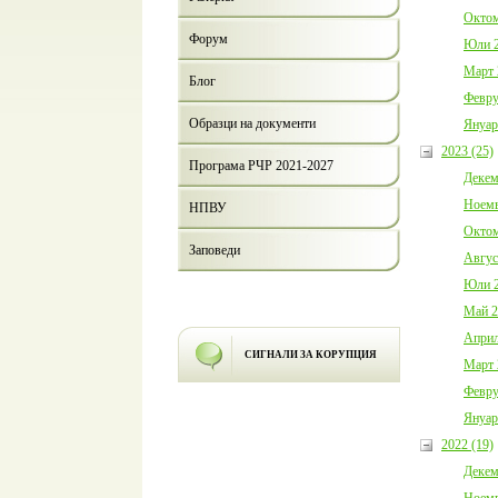
Октом
Форум
Юли 2
Март 
Блог
Февру
Образци на документи
Януар
2023 (25)
Програма РЧР 2021-2027
Декем
Ноемв
НПВУ
Октом
Заповеди
Авгус
Юли 2
Май 2
Април
СИГНАЛИ ЗА КОРУПЦИЯ
Март 
Февру
Януар
2022 (19)
Декем
Ноемв