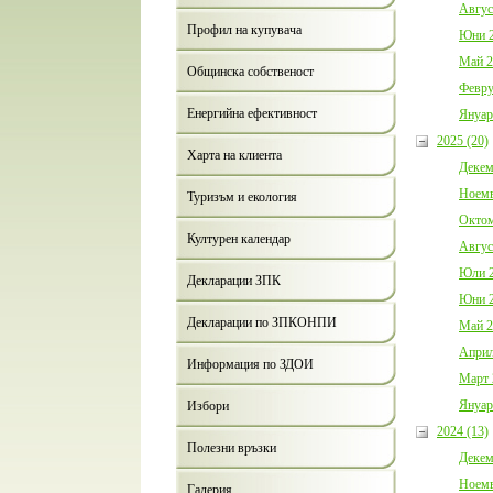
Авгус
Профил на купувача
Юни 2
Май 2
Общинска собственост
Февру
Енергийна ефективност
Януар
2025 (20)
Харта на клиента
Декем
Ноемв
Туризъм и екология
Октом
Културен календар
Авгус
Юли 2
Декларации ЗПК
Юни 2
Декларации по ЗПКОНПИ
Май 2
Април
Информация по ЗДОИ
Март 
Януар
Избори
2024 (13)
Полезни връзки
Декем
Ноемв
Галерия