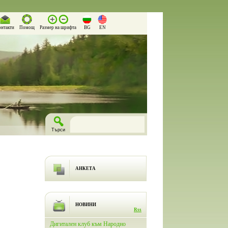
онтакти
Помощ
Размер на шрифта
BG
EN
АНКЕТА
НОВИНИ
Rss
лючи
Дигитален клуб към Народно
На 26.03.2026 г. в Народно