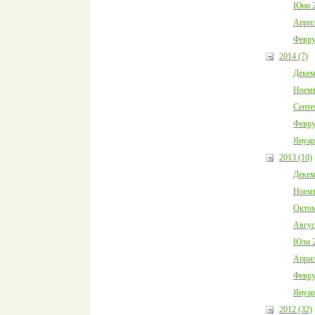
Юни 2
Април
Февру
2014 (7)
Декем
Ноемв
Септе
Февру
Януар
2013 (10)
Декем
Ноемв
Октом
Авгус
Юли 2
Април
Февру
Януар
2012 (32)