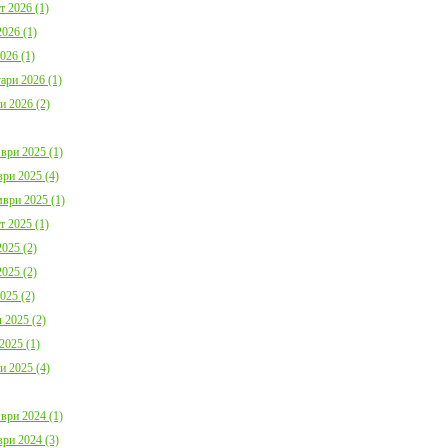
България с план за мирно
Договор:BG16FFPR
т 2026 (1)
съжителство с мечките
0001-C01 от 17.07.2
026 (1)
Дата:
05.08.2026
Дата:
20.07.2026
026 (1)
ари 2026 (1)
повече информация
пов
и 2026 (2)
ври 2025 (1)
ри 2025 (4)
ври 2025 (1)
Покана за публично обсъждане
Община Борино в съ
т 2025 (1)
Годишния отчет за изпълнението и
изискванията на осн
025 (2)
приключването на Общинския
(1) от Наредба за п
бюджет за 2025 г. на Община
социалните услуги,
025 (2)
Борино
№ 133 от 6.04.2021 г
025 (2)
Дата:
03.08.2026
29 от 9.04.2021 г. п
обществено обсъжда
 2025 (2)
Общински годишен п
повече информация
Дата:
04.06.2026
2025 (1)
и 2025 (4)
пов
ври 2024 (1)
ри 2024 (3)