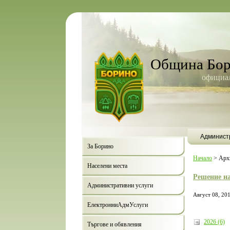
Община Бо
официал
Админист
За Борино
Начало
>
Арх
Населени места
Решение н
Административни услуги
Август 08, 20
ЕлектронниАдмУслуги
2026 (6)
Търгове и обявления