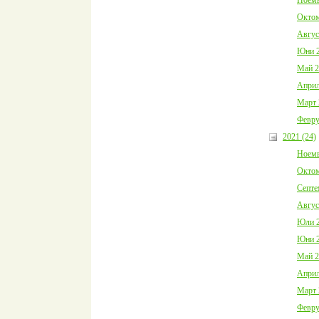
Октом
Авгус
Юни 2
Май 2
Април
Март 
Февру
2021 (24)
Ноемв
Октом
Септе
Авгус
Юли 2
Юни 2
Май 2
Април
Март 
Февру