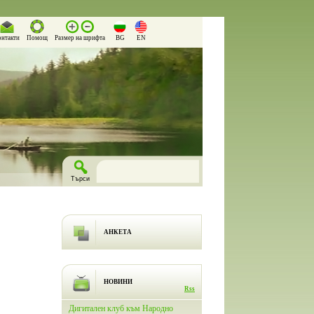
онтакти
Помощ
Размер на шрифта
BG
EN
АНКЕТА
НОВИНИ
Rss
лючи
Дигитален клуб към Народно
На 26.03.2026 г. в Народно