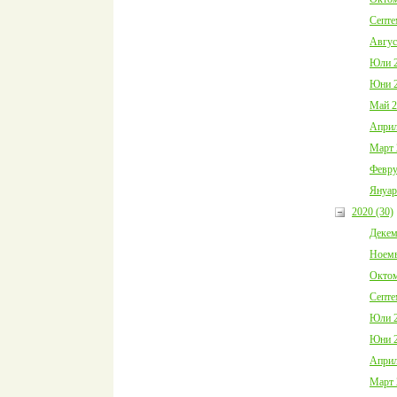
Септе
Авгус
Юли 2
Юни 2
Май 2
Април
Март 
Февру
Януар
2020 (30)
Декем
Ноемв
Октом
Септе
Юли 2
Юни 2
Април
Март 