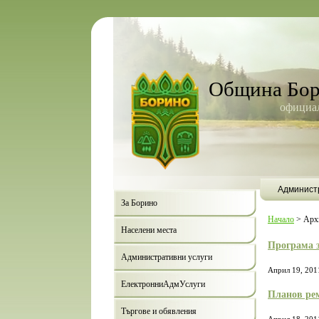
Община Бо
официал
Админист
За Борино
Начало
>
Арх
Населени места
Програма з
Административни услуги
Април 19, 201
ЕлектронниАдмУслуги
Планов рем
Търгове и обявления