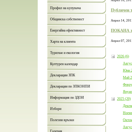
Април 18, 201
Профил на купувача
Публичен т
Общинска собственост
Април 14, 201
ПОКАНА за 
Енергийна ефективност
Април 07, 201
Харта на клиента
Туризъм и екология
2026 (6)
Авгус
Културен календар
Юни 2
Декларации ЗПК
Май 2
Февру
Декларации по ЗПКОНПИ
Януар
Информация по ЗДОИ
2025 (20)
Декем
Избори
Ноемв
Октом
Полезни връзки
Авгус
Галерия