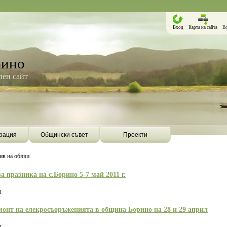
Вход
Карта на сайта
К
рино
ен сайт
рация
Общински съвет
Проекти
ив на обяви
а празника на с.Борино 5-7 май 2011 г.
1
онт на елекросъоръженията в община Борино на 28 и 29 април
Борино ще бъде първата община в
Община Борино ск