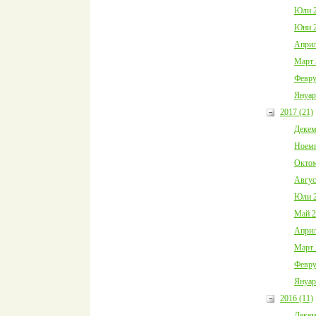
Юли 2
Юни 2
Април
Март 
Февру
Януар
2017 (21)
Декем
Ноемв
Октом
Авгус
Юли 2
Май 2
Април
Март 
Февру
Януар
2016 (11)
Декем