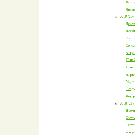
Февру
Януар
2019 (29)
Декем
Ноемв
Октом
Септе
Авгус
Юли 2
Юни 2
Април
Март 
Февру
Януар
2018 (21)
Ноемв
Октом
Септе
Авгус