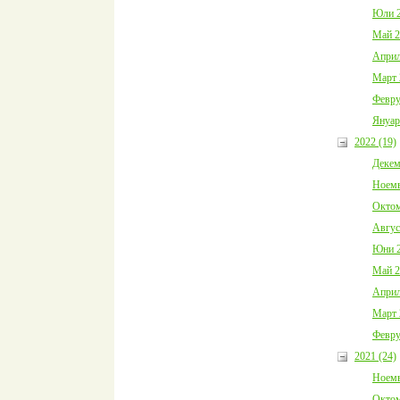
Юли 2
Май 2
Април
Март 
Февру
Януар
2022 (19)
Декем
Ноемв
Октом
Авгус
Юни 2
Май 2
Април
Март 
Февру
2021 (24)
Ноемв
Октом