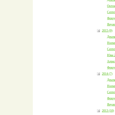
Октом
Септе
Февру
Януар
2015 (9)
Декем
Ноемв
Септе
Юни 2
Април
Февру
2014 (7)
Декем
Ноемв
Септе
Февру
Януар
2013 (10)