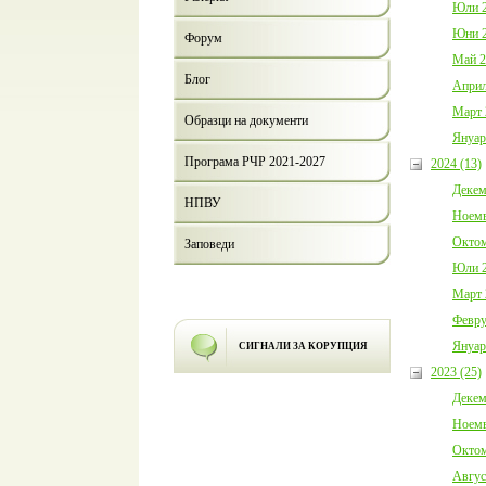
Юли 2
Юни 2
Форум
Май 2
Блог
Април
Март 
Образци на документи
Януар
Програма РЧР 2021-2027
2024 (13)
Декем
НПВУ
Ноемв
Октом
Заповеди
Юли 2
Март 
Февру
Януар
СИГНАЛИ ЗА КОРУПЦИЯ
2023 (25)
Декем
Ноемв
Октом
Авгус