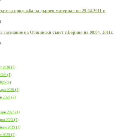
1
България с план за мирно
Договор:BG16FFPR
съжителство с мечките
0001-C01 от 17.07.2
ърг за продажба на дървен материал на 29.04.2011 г.
Дата:
05.08.2026
Дата:
20.07.2026
1
повече информация
пов
заседание на Общински съвет с.Борино на 08.04. 2011г.
1
т 2026 (1)
Покана за публично обсъждане
Община Борино в съ
Годишния отчет за изпълнението и
изискванията на осн
026 (1)
приключването на Общинския
(1) от Наредба за п
026 (1)
бюджет за 2025 г. на Община
социалните услуги,
Борино
№ 133 от 6.04.2021 г
ари 2026 (1)
Дата:
03.08.2026
29 от 9.04.2021 г. п
и 2026 (2)
обществено обсъжда
Общински годишен п
повече информация
Дата:
04.06.2026
ври 2025 (1)
ри 2025 (4)
пов
ври 2025 (1)
т 2025 (1)