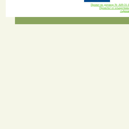
Проект по договор № А09-3
Проектът се осъществява
cъфина