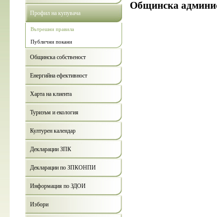
Общинска админи
Профил на купувача
Вътрешни правила
Публични покани
Общинска собственост
Енергийна ефективност
Харта на клиента
Туризъм и екология
Културен календар
Декларации ЗПК
Декларации по ЗПКОНПИ
Информация по ЗДОИ
Избори