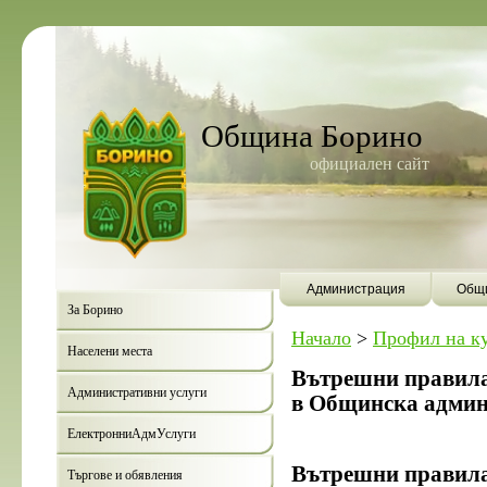
Община Борино
официален сайт
Администрация
Общи
За Борино
Начало
>
Профил на к
Населени места
Вътрешни правила
Административни услуги
в Общинска админ
ЕлектронниАдмУслуги
Вътрешни правила 
Търгове и обявления