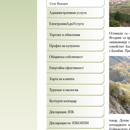
Село Кожари
Административни услуги
ЕлектронниАдмУслуги
Останали са 
Търгове и обявления
Ягодина са пр
занимаващи се
Профил на купувача
семейство Ба
с.Балабан. Пр
Общинска собственост
Енергийна ефективност
Харта на клиента
Туризъм и екология
Културен календар
Декларации ЗПК
товар. Дотам
Декларации по ЗПКОНПИ
площадката п
Буйновското ж