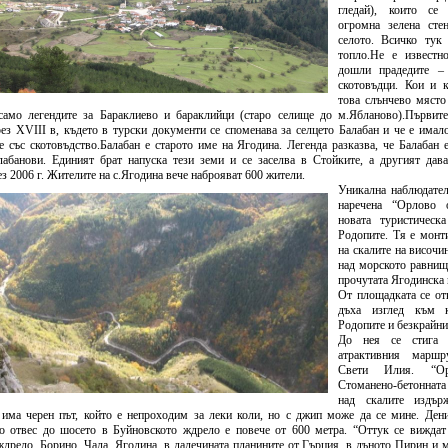
България с план за мирно
Договор:BG16FFPR
гледай), които се
съжителство с мечките
0001-C01 от 17.07.2
огромна зелена сте
Дата:
05.08.2026
Дата:
20.07.2026
селото. Всичко ту
топло.Не е известн
дошли прадедите –
повече информация
пов
скотовъдци. Кои и к
това слънчево място
само легендите за Бараклиево и бараклийци (старо селище до м.Ябланово).Първите
ез ХVІІІ в, където в турски документи се споменава за селцето Балабан и че е имал
 със скотовъдство.Балабан е старото име на Ягодина. Легенда разказва, че Балабан 
лабанови. Единият брат напуска тези земи и се заселва в Стойките, а другият дав
ез 2006 г. Жителите на с.Ягодина вече наброяват 600 жители.
Уникална наблюдател
наречена “Орлово 
новата туристическ
Покана за публично обсъждане
Община Борино в съ
Родопите. Тя е монт
Годишния отчет за изпълнението и
изискванията на осн
на скалите на височи
приключването на Общинския
(1) от Наредба за п
над морското равнищ
бюджет за 2025 г. на Община
социалните услуги,
прочутата Ягодинска 
Борино
№ 133 от 6.04.2021 г
От площадката се от
Дата:
03.08.2026
29 от 9.04.2021 г. п
дъха изглед към к
обществено обсъжда
Родопите и безкрайни
Общински годишен п
До нея се стига 
повече информация
Дата:
04.06.2026
атрактивния марш
Свети Илия. “О
Стоманено-бетонната
пов
над скалите издър
 има черен път, който е непроходим за леки коли, но с джип може да се мине. Ден
о отвес до шосето в Буйновското ждрело е повече от 600 метра. “Оттук се виждат 
дрело, Борино, Чала, Ягодина, в далечината планините от Гърция, в дъното Пирин и 