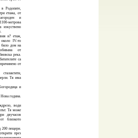
 в Родопите,
ри етажа, от
агороден и
 1100-метрова
а изкуствено
.
вия и? етаж,
 около IV-то
е било дом на
обивана от
йновска река.
итателите са
 причинено от
сталактити,
перли. Тя има
Богородица и
 Нова година.
ждрело, води
 път. Тя може
при двучасов
от близкото
д 200 пещери.
открити през
диционната