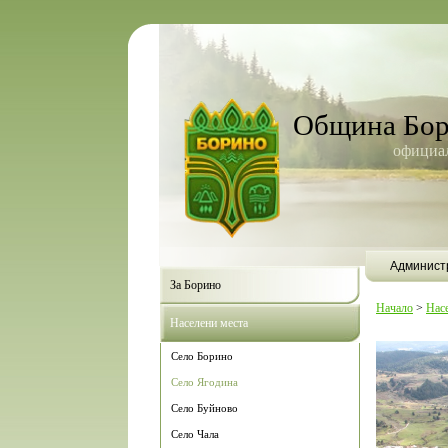
Община Бо
официал
Админист
За Борино
Начало
>
Нас
Населени места
Село Борино
Село Ягодина
Село Буйново
Село Чала