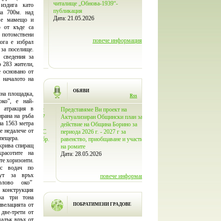
002-4.007-
читалище „Обнова-1939“-
читалище "Обнова – 1939“ в с
 издига като
026г.
публикация
Борино бе открит Дигитален 
на 700м. над
Дата:
21.05.2026
към Народно читалище
к е мамещо и
„Обнова-1939“ - с.Борино
о от къде са
Дата:
27.03.2026
 потомствени
ече информация
повече информация
ога е избрал
 за поселище.
повече инфо
 сведения за
о 283 жители,
е основано от
а началото на
ОБЯВИ
на площадка,
Rss
око”, е най-
а атракция в
ответствие с
Представяме Ви проект на
Проект Програма за овладява
ирана на ръба
ование чл. 37
Актуализиран Общински план за
популацията на безстопанстве
на 1563 метра
ланирането на
действие на Община Борино за
кучета на територията на Об
е недалече от
 приета с ПМС
периода 2026 г. - 2027 г за
Борино - 2026
пещера.
., обн., ДВ, бр.
равенство, приобщаване и участие
Дата:
20.02.2026
крива спиращ
убликува за
на ромите
расотите на
не на
Дата:
28.05.2026
те хоризонти.
лан за соц
повече инфо
с водач по
рут за връх
повече информация
рлово око”
 конструкция
ече информация
жа три тона
ивелацията от
ПОБРАТИМЕНИ ГРАДОВЕ
две-трети от
малък връх от