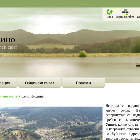
Вход
Карта на сайта
К
рино
ен сайт
рация
Общински съвет
Проекти
елени места
>
Село Ягодина
Ягодина е гиздаво
малко селце. Н
североизток се изд
гребен с върховет
Ушите, които стигат
и изграждат отвесни
на Буйноско ждрел
Борино ще бъде първата община в
Община Борино ск
закриля гористия вр.