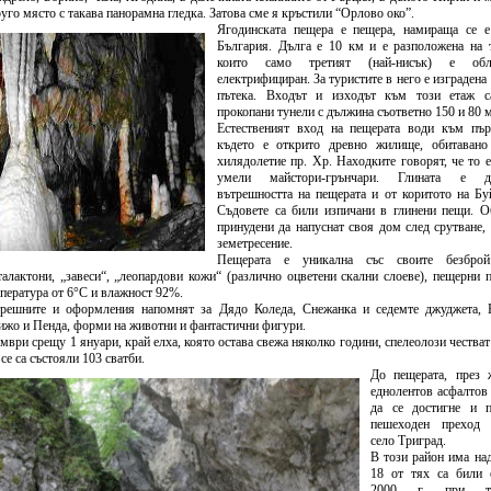
уго място с такава панорамна гледка. Затова сме я кръстили “Орлово око”.
Ягодинската пещера е пещера, намираща се е
България. Дълга е 10 км и е разположена на т
които само третият (най-нисък) е обл
електрифициран. За туристите в него е изградена
пътека. Входът и изходът към този етаж с
прокопани тунели с дължина съответно 150 и 80 м
Естественият вход на пещерата води към пър
където е открито древно жилище, обитавано
хилядолетие пр. Хр. Находките говорят, че то 
умели майстори-грънчари. Глината е д
вътрешността на пещерата и от коритото на Бу
Съдовете са били изпичани в глинени пещи. Об
принудени да напуснат своя дом след срутване,
земетресение.
Пещерата е уникална със своите безброй 
талактони, „завеси“, „леопардови кожи“ (различно оцветени скални слоеве), пещерни 
пература от 6°C и влажност 92%.
решните и оформления напомнят за Дядо Коледа, Снежанка и седемте джуджета, 
ижо и Пенда, форми на животни и фантастични фигури.
ември срещу 1 януари, край елха, която остава свежа няколко години, спелеолози честват
се са състояли 103 сватби.
До пещерата, през 
еднолентов асфалтов
да се достигне и 
пешеходен преход 
село Триград.
В този район има на
18 от тях са били 
2000 г. при тра