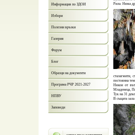
Рила. Няма др
Информация по ЗДОИ
Избори
Полезни връзки
Галерия
Форум
Блог
Образци на документи
сталагмити, с
постоянна тем
Програма РЧР 2021-2027
Някои от вът
Младенеца, П
Тук на 31 дек
НПВУ
В същата зала 
Заповеди