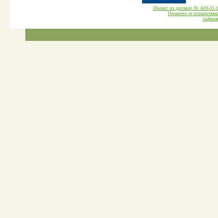
Проект по договор № А09-3
Проектът се осъществява
cъфина