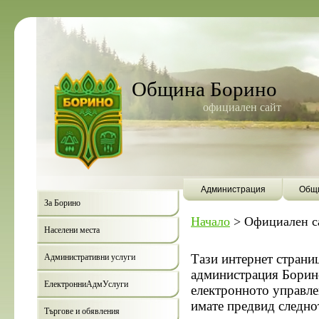
Община Борино
официален сайт
Администрация
Общи
За Борино
Начало
>
Официален с
Населени места
Тази интернет страни
Административни услуги
администрация Борино 
ЕлектронниАдмУслуги
електронното управле
имате предвид следно
Търгове и обявления