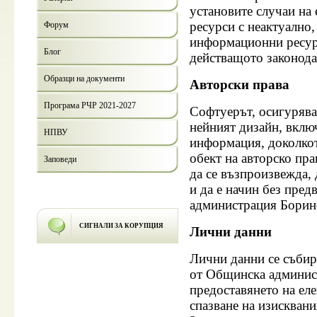
установите случаи на
ресурси с неактуално
Форум
информационни ресур
Блог
действащото законода
Образци на документи
Авторски права
Програма РЧР 2021-2027
Софтуерът, осигурява
нейният дизайн, вклю
НПВУ
информация, доколкот
обект на авторско пра
Заповеди
да се възпроизвежда, 
и да е начин без пре
администрация Борин
СИГНАЛИ ЗА КОРУПЦИЯ
Лични данни
Лични данни се събир
от
Общинска админис
предоставянето на ел
спазване на изисквани