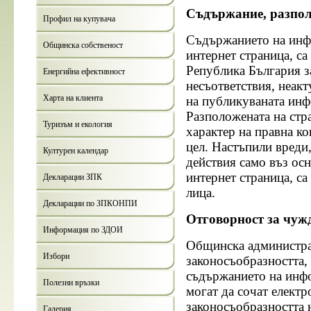
Съдържание, разпол
Профил на купувача
Съдържанието на инф
Общинска собственост
интернет страница, са
Република България з
Енергийна ефективност
несъответствия, неак
Харта на клиента
на публикуваната инф
Разположената на стр
Туризъм и екология
характер на правна ко
цел. Настъпили вреди
Културен календар
действия само въз ос
интернет страница, са
Декларации ЗПК
лица.
Декларации по ЗПКОНПИ
Отговорност за чуж
Информация по ЗДОИ
Общинска администра
Избори
законосъобразността, 
съдържанието на инфо
Полезни връзки
могат да сочат електр
законосъобразността н
Галерия