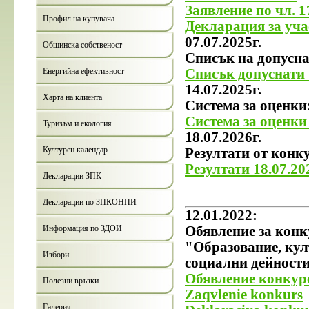
Заявление по чл. 17
Профил на купувача
Декларация за участ
07.07.2025г.
Общинска собственост
Списък на допусна
Енергийна ефективност
Списък допуснати 
14.07.2025г.
Харта на клиента
Система за оценки
Система за оценки 
Туризъм и екология
18.07.2026г.
Културен календар
Резултати от конк
Резултати 18.07.20
Декларации ЗПК
Декларации по ЗПКОНПИ
12.01.2022:
Информация по ЗДОИ
Обявление за конк
"Образование, кул
Избори
социални дейности
Обявление конкур
Полезни връзки
Zaqvlenie konkurs
Галерия