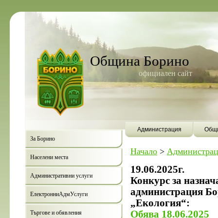
Община Борино
официален сайт
Администрация
Общи
За Борино
Начало
>
Администрац
Населени места
19.06.2025г.
Административни услуги
Конкурс за назнач
администрация Бо
ЕлектронниАдмУслуги
„Екология“:
Обява 18.06.2025
Търгове и обявления