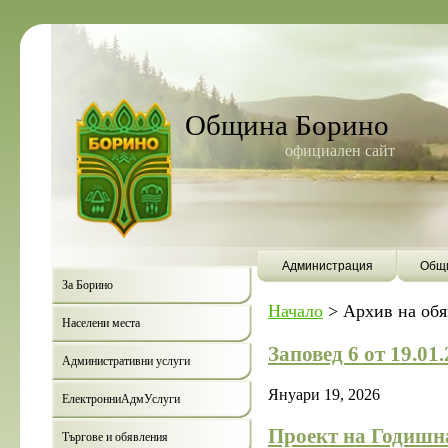
Община Борино
официален сайт
Администрация
Общи
За Борино
Начало
>
Архив на об
Населени места
Заповед 6 от 19.01
Административни услуги
Януари 19, 2026
ЕлектронниАдмУслуги
Проект на Годишна
Търгове и обявления