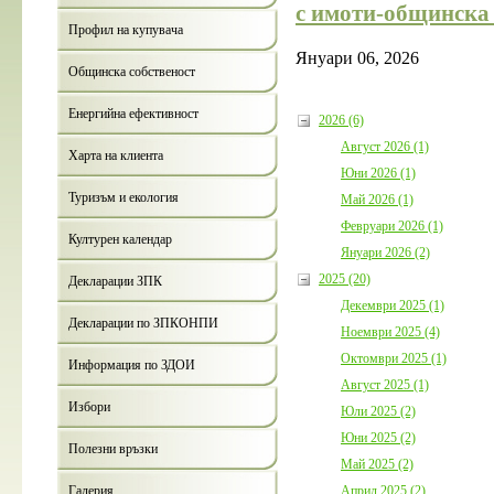
с имоти-общинска 
Профил на купувача
Януари 06, 2026
Общинска собственост
Енергийна ефективност
2026 (6)
Август 2026 (1)
Харта на клиента
Юни 2026 (1)
Туризъм и екология
Май 2026 (1)
Февруари 2026 (1)
Културен календар
Януари 2026 (2)
2025 (20)
Декларации ЗПК
Декември 2025 (1)
Декларации по ЗПКОНПИ
Ноември 2025 (4)
Октомври 2025 (1)
Информация по ЗДОИ
Август 2025 (1)
Избори
Юли 2025 (2)
Юни 2025 (2)
Полезни връзки
Май 2025 (2)
Април 2025 (2)
Галерия