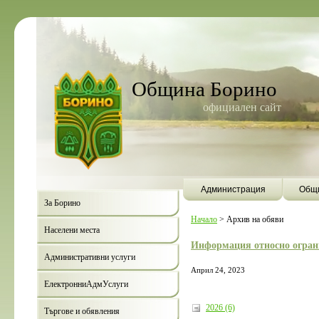
Община Борино
официален сайт
Администрация
Общи
За Борино
Начало
>
Архив на обяви
Населени места
Информация относно огран
Административни услуги
Април 24, 2023
ЕлектронниАдмУслуги
2026 (6)
Търгове и обявления