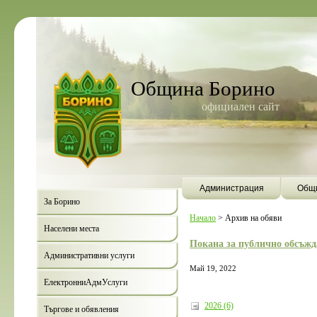
Община Борино
официален сайт
Администрация
Общи
За Борино
Начало
>
Архив на обяви
Населени места
Покана за публично обсъжд
Административни услуги
Май 19, 2022
ЕлектронниАдмУслуги
2026 (6)
Търгове и обявления