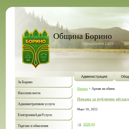
Община Борино
официален сайт
Администрация
Общи
За Борино
Начало
>
Архив на обяви
Населени места
Покана за публично обсъжд
Административни услуги
Март 16, 2022
ЕлектронниАдмУслуги
2026 (6)
Търгове и обявления