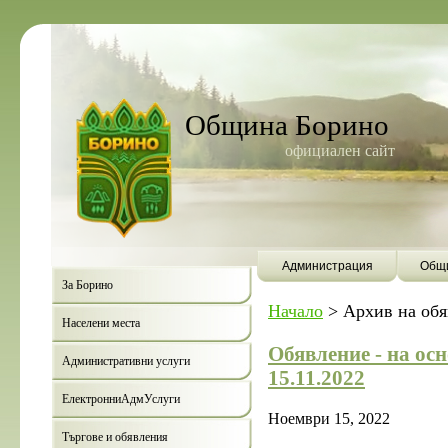
Община Борино
официален сайт
Администрация
Общи
За Борино
Начало
>
Архив на об
Населени места
Обявление - на осно
Административни услуги
15.11.2022
ЕлектронниАдмУслуги
Ноември 15, 2022
Търгове и обявления