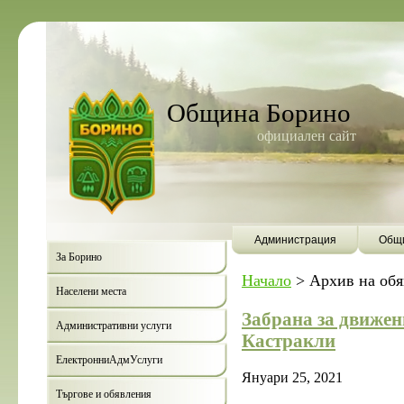
Община Борино
официален сайт
Администрация
Общи
За Борино
Начало
>
Архив на об
Населени места
Забрана за движе
Административни услуги
Кастракли
ЕлектронниАдмУслуги
Януари 25, 2021
Търгове и обявления