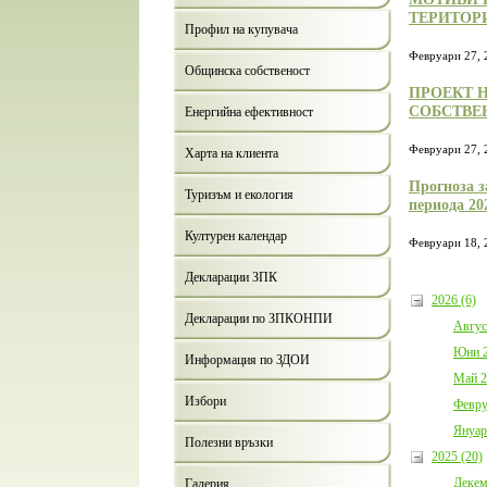
ТЕРИТОР
Профил на купувача
Февруари 27, 
Общинска собственост
ПРОЕКТ Н
СОБСТВЕ
Енергийна ефективност
Февруари 27, 
Харта на клиента
Прогноза з
Туризъм и екология
периода 20
Културен календар
Февруари 18, 
Декларации ЗПК
2026 (6)
Декларации по ЗПКОНПИ
Авгус
Юни 2
Информация по ЗДОИ
Май 2
Избори
Февру
Януар
Полезни връзки
2025 (20)
Декем
Галерия