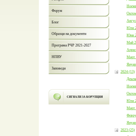
Ноемв
Форум
Октом
Авгус
Блог
Юли 2
Образци на документи
Юни 2
Май 2
Програма РЧР 2021-2027
Април
НПВУ
Март 
Януар
Заповеди
2024 (13)
Декем
Ноемв
Октом
СИГНАЛИ ЗА КОРУПЦИЯ
Юли 2
Март 
Февру
Януар
2023 (25)