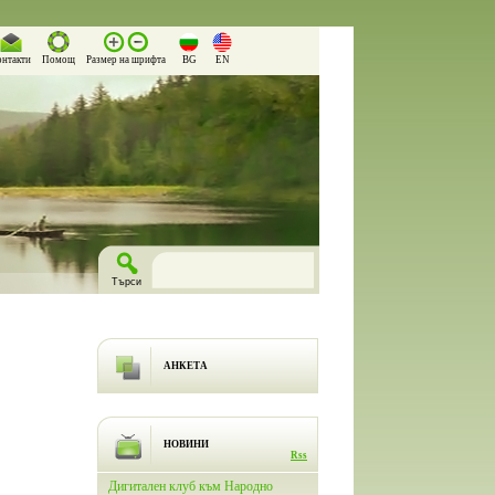
онтакти
Помощ
Размер на шрифта
BG
EN
АНКЕТА
НОВИНИ
Rss
лючи
Дигитален клуб към Народно
На 26.03.2026 г. в Народно