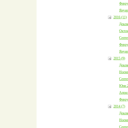
Февру
Януар
2016 (11)
Декем
Октом
Септе
Февру
Януар
2015 (9)
Декем
Ноемв
Септе
Юни 2
Април
Февру
2014 (7)
Декем
Ноемв
Септе