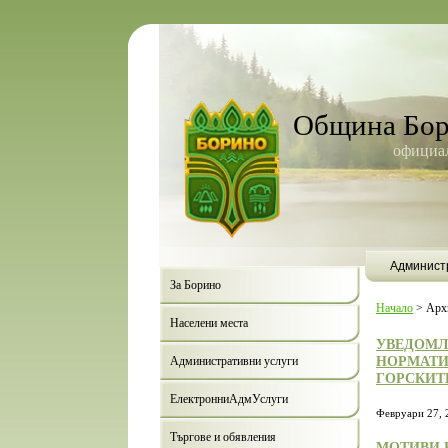
Община Бо
официал
Админист
За Борино
Начало
>
Арх
Населени места
УВЕДОМЛЕ
НОРМАТИ
Административни услуги
ГОРСКИТ
ЕлектронниАдмУслуги
Февруари 27, 
Търгове и обявления
МОТИВИ 