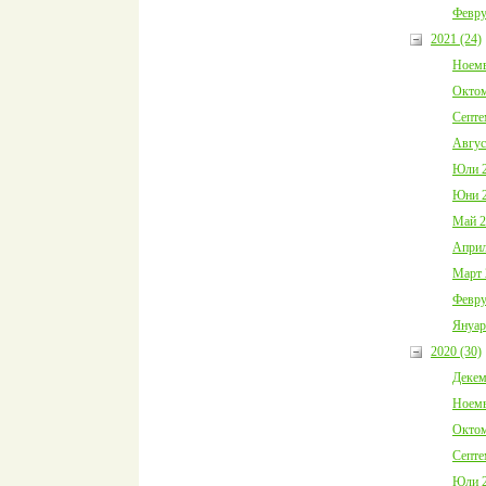
Февру
2021 (24)
Ноемв
Октом
Септе
Авгус
Юли 2
Юни 2
Май 2
Април
Март 
Февру
Януар
2020 (30)
Декем
Ноемв
Октом
Септе
Юли 2