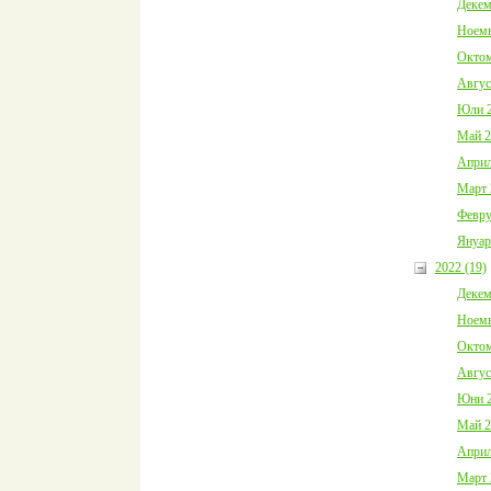
Декем
Ноемв
Октом
Авгус
Юли 2
Май 2
Април
Март 
Февру
Януар
2022 (19)
Декем
Ноемв
Октом
Авгус
Юни 2
Май 2
Април
Март 