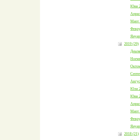
Юни 2
Април
Март 
Февру
Януар
2019 (29)
Декем
Ноемв
Октом
Септе
Авгус
Юли 2
Юни 2
Април
Март 
Февру
Януар
2018 (21)