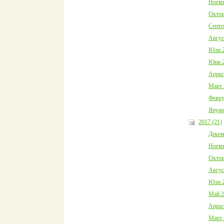
Ноемв
Октом
Септе
Авгус
Юли 2
Юни 2
Април
Март 
Февру
Януар
2017 (21)
Декем
Ноемв
Октом
Авгус
Юли 2
Май 2
Април
Март 