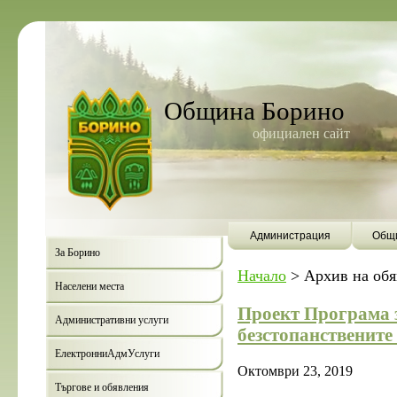
Община Борино
официален сайт
Администрация
Общи
За Борино
Начало
>
Архив на об
Населени места
Проект Програма з
Административни услуги
безстопанствените
ЕлектронниАдмУслуги
Октомври 23, 2019
Търгове и обявления