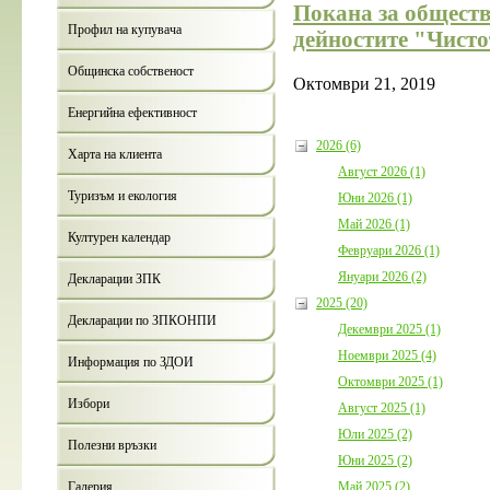
Покана за обществ
Профил на купувача
дейностите "Чисто
Общинска собственост
Октомври 21, 2019
Енергийна ефективност
2026 (6)
Харта на клиента
Август 2026 (1)
Туризъм и екология
Юни 2026 (1)
Май 2026 (1)
Културен календар
Февруари 2026 (1)
Януари 2026 (2)
Декларации ЗПК
2025 (20)
Декларации по ЗПКОНПИ
Декември 2025 (1)
Ноември 2025 (4)
Информация по ЗДОИ
Октомври 2025 (1)
Избори
Август 2025 (1)
Юли 2025 (2)
Полезни връзки
Юни 2025 (2)
Май 2025 (2)
Галерия