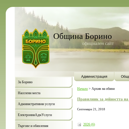
Община Борино
официален сайт
Администрация
Общи
За Борино
Начало
>
Архив на обяви
Населени места
Правилник за дейността на
Административни услуги
Септември 21, 2018
ЕлектронниАдмУслуги
2026 (6)
Търгове и обявления