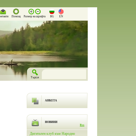
онтакти
Помощ
Размер на шрифта
BG
EN
АНКЕТА
НОВИНИ
Rss
лючи
Дигитален клуб към Народно
На 26.03.2026 г. в Народно