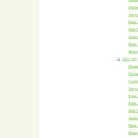
Октом
Авгус
Юни 2
Май 2
Април
Март 
Февру
2021 (24)
Ноемв
Октом
Септе
Авгус
Юли 2
Юни 2
Май 2
Април
Март 
Февру