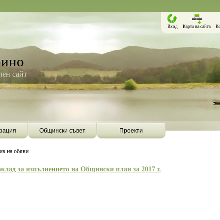
Вход
Карта на сайта
К
рино
ен сайт
рация
Общински съвет
Проекти
ив на обяви
клад за изпълнението на Общински план за 2017 г.
Борино ще бъде първата община в
Община Борино ск