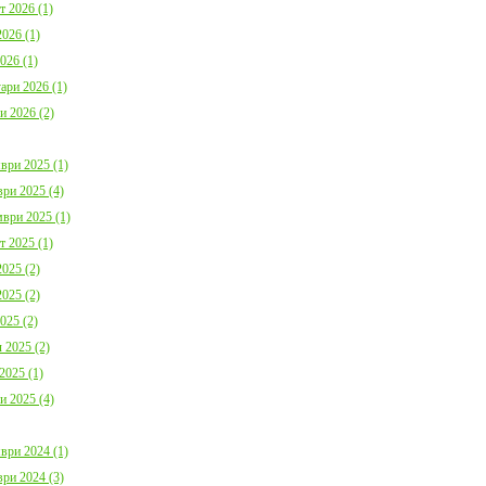
България с план за мирно
Договор:BG16FFPR
т 2026 (1)
съжителство с мечките
0001-C01 от 17.07.2
026 (1)
Дата:
05.08.2026
Дата:
20.07.2026
026 (1)
ари 2026 (1)
повече информация
пов
и 2026 (2)
ври 2025 (1)
ри 2025 (4)
ври 2025 (1)
Покана за публично обсъждане
Община Борино в съ
т 2025 (1)
Годишния отчет за изпълнението и
изискванията на осн
025 (2)
приключването на Общинския
(1) от Наредба за п
бюджет за 2025 г. на Община
социалните услуги,
025 (2)
Борино
№ 133 от 6.04.2021 г
025 (2)
Дата:
03.08.2026
29 от 9.04.2021 г. п
обществено обсъжда
 2025 (2)
Общински годишен п
повече информация
Дата:
04.06.2026
2025 (1)
и 2025 (4)
пов
ври 2024 (1)
ри 2024 (3)