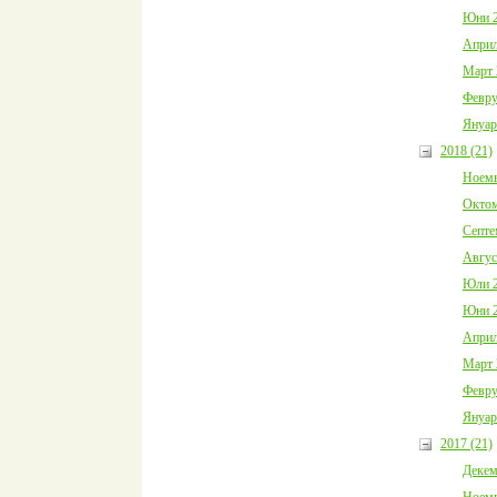
Юни 2
Април
Март 
Февру
Януар
2018 (21)
Ноемв
Октом
Септе
Авгус
Юли 2
Юни 2
Април
Март 
Февру
Януар
2017 (21)
Декем
Ноемв