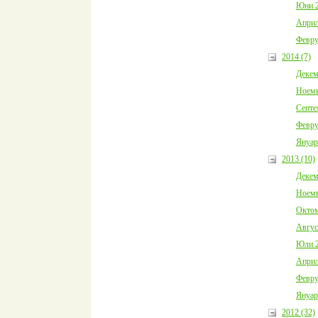
Юни 2
Април
Февру
2014 (7)
Декем
Ноемв
Септе
Февру
Януар
2013 (10)
Декем
Ноемв
Октом
Авгус
Юли 2
Април
Февру
Януар
2012 (32)