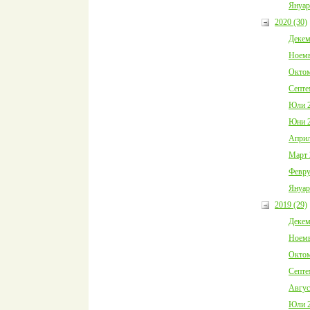
Януар
2020 (30)
Декем
Ноемв
Октом
Септе
Юли 2
Юни 2
Април
Март 
Февру
Януар
2019 (29)
Декем
Ноемв
Октом
Септе
Авгус
Юли 2