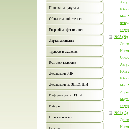
Авгус
Профил на купувача
Юни 2
Май 2
Общинска собственост
Февру
Енергийна ефективност
Януар
2025 (20)
Харта на клиента
Декем
Ноемв
Туризъм и екология
Октом
Културен календар
Авгус
Юли 2
Декларации ЗПК
Юни 2
Декларации по ЗПКОНПИ
Май 2
Април
Информация по ЗДОИ
Март 
Януар
Избори
2024 (13)
Полезни връзки
Декем
Ноемв
Галерия