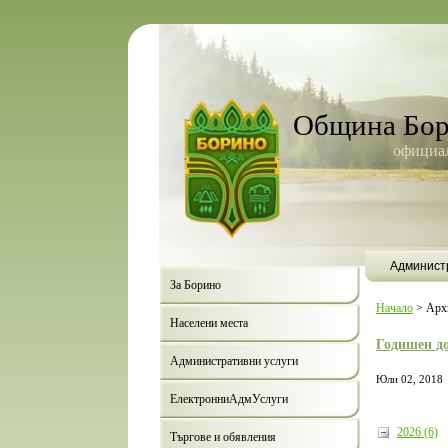
Община Бо
официал
Админист
За Борино
Начало
>
Арх
Населени места
Годишен до
Административни услуги
Юли 02, 2018
ЕлектронниАдмУслуги
2026 (6)
Търгове и обявления