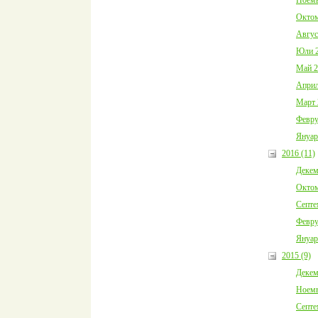
Октом
Авгус
Юли 2
Май 2
Април
Март 
Февру
Януар
2016 (11)
Декем
Октом
Септе
Февру
Януар
2015 (9)
Декем
Ноемв
Септе