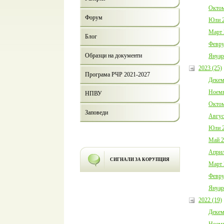
Октом
Форум
Юли 2
Март 
Блог
Февру
Образци на документи
Януар
2023 (25)
Програма РЧР 2021-2027
Декем
Ноемв
НПВУ
Октом
Заповеди
Авгус
Юли 2
Май 2
Април
СИГНАЛИ ЗА КОРУПЦИЯ
Март 
Февру
Януар
2022 (19)
Декем
Ноемв