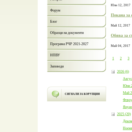
Юли 12, 2017
Форум
Покана за 
Блог
Май 12, 2017
Образци на документи
Обява за с
Програма РЧР 2021-2027
Май 04, 2017
НПВУ
1
2
3
Заповеди
2026 (6)
Авгус
Юни 2
Май 2
СИГНАЛИ ЗА КОРУПЦИЯ
Февру
Януар
2025 (20)
Декем
Ноемв