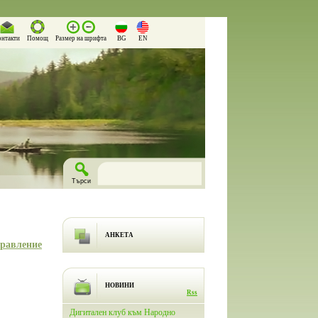
онтакти
Помощ
Размер на шрифта
BG
EN
АНКЕТА
правление
НОВИНИ
Rss
лючи
Дигитален клуб към Народно
На 26.03.2026 г. в Народно