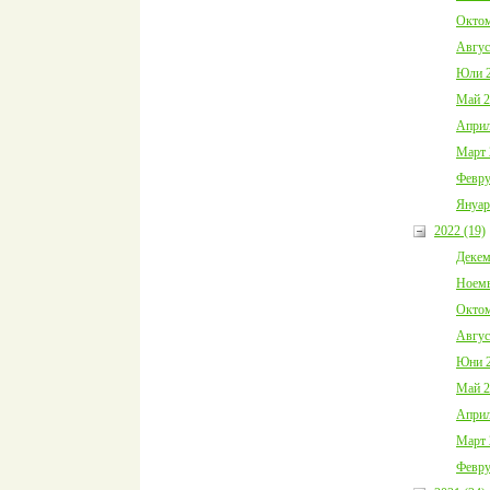
Октом
Авгус
Юли 2
Май 2
Април
Март 
Февру
Януар
2022 (19)
Декем
Ноемв
Октом
Авгус
Юни 2
Май 2
Април
Март 
Февру