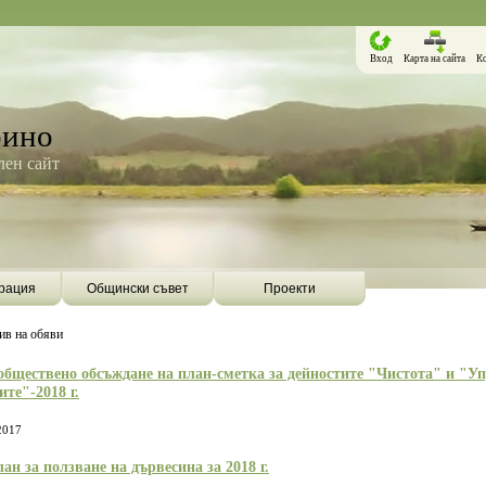
Вход
Карта на сайта
К
рино
ен сайт
рация
Общински съвет
Проекти
ив на обяви
обществено обсъждане на план-сметка за дейностите "Чистота" и "У
ите"-2018 г.
2017
ан за ползване на дървесина за 2018 г.
Борино ще бъде първата община в
Община Борино ск