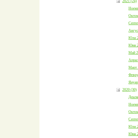
2021 (24)
Ноемв
Октом
Септе
Авгус
Юли 2
Юни 2
Май 2
Април
Март 
Февру
Януар
2020 (30)
Декем
Ноемв
Октом
Септе
Юли 2
Юни 2