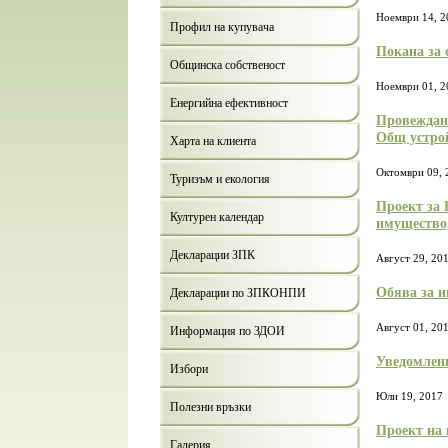
Ноември 14, 2
Профил на купувача
Покана за 
Общинска собственост
Ноември 01, 2
Енергийна ефективност
Провеждане
Общ устро
Харта на клиента
Октомври 09, 
Туризъм и екология
Проект за 
Културен календар
имущество
Декларации ЗПК
Август 29, 20
Обява за и
Декларации по ЗПКОНПИ
Август 01, 20
Информация по ЗДОИ
Уведомлени
Избори
Юли 19, 2017
Полезни връзки
Проект на 
Галерия