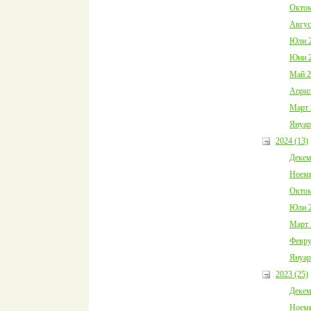
Октом
Авгус
Юли 2
Юни 2
Май 2
Април
Март 
Януар
2024 (13)
Декем
Ноемв
Октом
Юли 2
Март 
Февру
Януар
2023 (25)
Декем
Ноемв