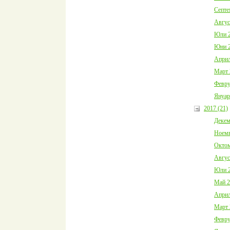
Септе
Авгус
Юли 2
Юни 2
Април
Март 
Февру
Януар
2017 (21)
Декем
Ноемв
Октом
Авгус
Юли 2
Май 2
Април
Март 
Февру