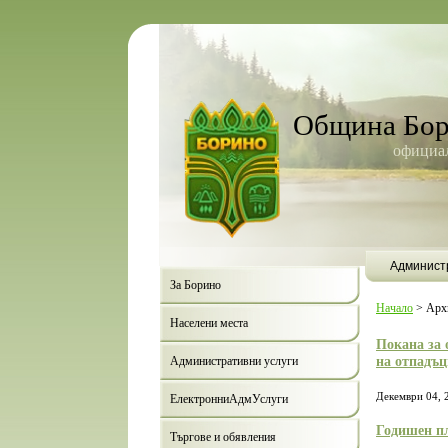
Община Бо
официал
Админист
За Борино
Начало
>
Арх
Населени места
Покана за 
на отпадъц
Административни услуги
Декември 04, 
ЕлектронниАдмУслуги
Годишен пл
Търгове и обявления