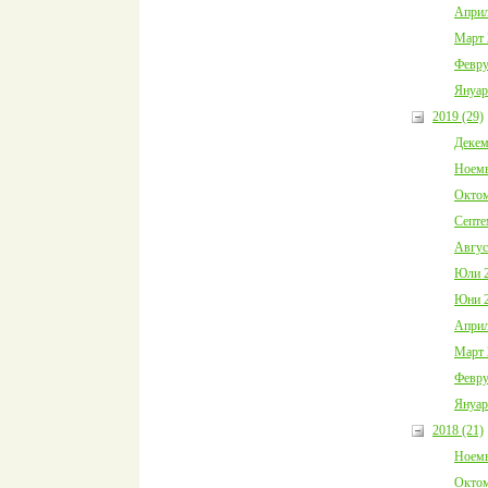
Април
Март 
Февру
Януар
2019 (29)
Декем
Ноемв
Октом
Септе
Авгус
Юли 2
Юни 2
Април
Март 
Февру
Януар
2018 (21)
Ноемв
Октом