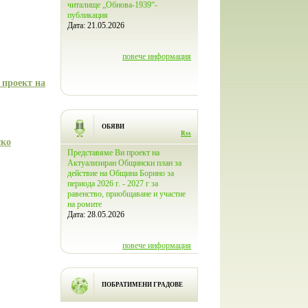
002-4.007-
читалище „Обнова-1939“-
читалище "Обнова – 1939“ в с
026г.
публикация
Борино бе открит Дигитален 
Дата:
21.05.2026
към Народно читалище
„Обнова-1939“ - с.Борино
Дата:
27.03.2026
ече информация
повече информация
повече инфо
 проект на
ОБЯВИ
Rss
ско
ответствие с
Представяме Ви проект на
Проект Програма за овладява
ование чл. 37
Актуализиран Общински план за
популацията на безстопанстве
ланирането на
действие на Община Борино за
кучета на територията на Об
 приета с ПМС
периода 2026 г. - 2027 г за
Борино - 2026
., обн., ДВ, бр.
равенство, приобщаване и участие
Дата:
20.02.2026
убликува за
на ромите
не на
Дата:
28.05.2026
лан за соц
повече инфо
повече информация
ече информация
ПОБРАТИМЕНИ ГРАДОВЕ