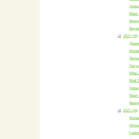
Април
Март 
Февру
Януар
2022 (19)
Декем
Ноемв
Октом
Авгус
Юни 2
Май 2
Април
Март 
Февру
2021 (24)
Ноемв
Октом
Септе