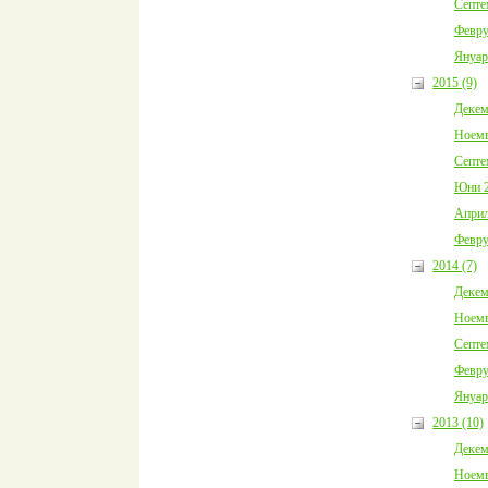
Септе
Февру
Януар
2015 (9)
Декем
Ноемв
Септе
Юни 2
Април
Февру
2014 (7)
Декем
Ноемв
Септе
Февру
Януар
2013 (10)
Декем
Ноемв