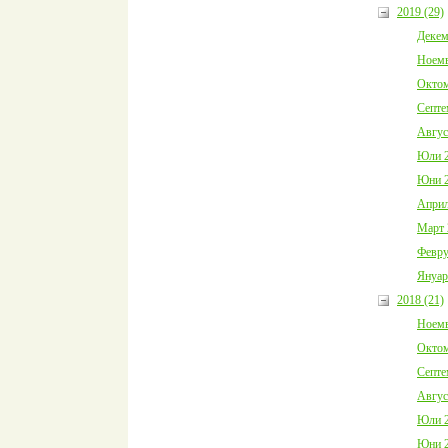
2019 (29)
Декем
Ноемв
Октом
Септе
Авгус
Юли 2
Юни 2
Април
Март 
Февру
Януар
2018 (21)
Ноемв
Октом
Септе
Авгус
Юли 2
Юни 2