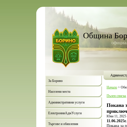
Община Бо
официал
Админист
За Борино
Начало
>
Обя
Населени места
Пълен списък
Административни услуги
Покана з
приключ
ЕлектронниАдмУслуги
Юни 11, 2025
11.06.2025г.
Търгове и обявления
Покана за 