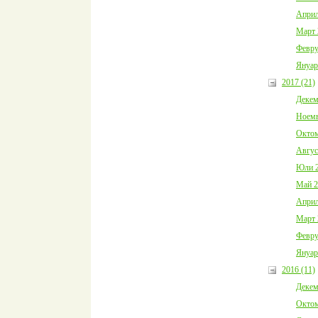
Април
Март 
Февру
Януар
2017 (21)
Декем
Ноемв
Октом
Авгус
Юли 2
Май 2
Април
Март 
Февру
Януар
2016 (11)
Декем
Октом