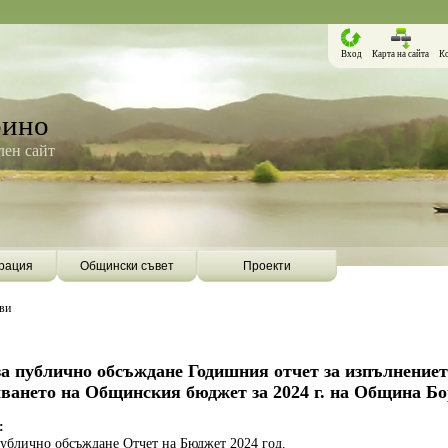
Вход
Карта на сайта
К
рино
ен сайт
рация
Общински съвет
Проекти
ви
а публично обсъждане Годишния отчет за изпълнениет
ването на Общинския бюджет за 2024 г. на Община Б
:
Борино ще бъде първата община в
Община Борино ск
публично обсъждане Отчет на Бюджет 2024 год.