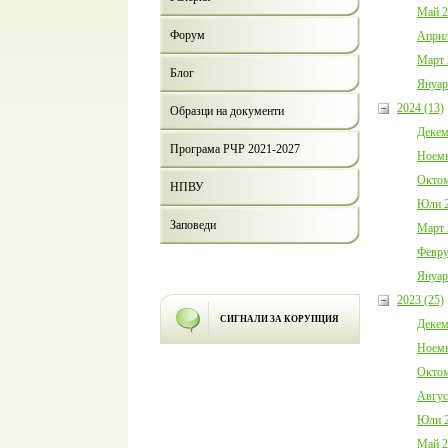
Май 2
Форум
Април
Март 
Блог
Януар
2024 (13)
Образци на документи
Декем
Програма РЧР 2021-2027
Ноемв
Октом
НПВУ
Юли 2
Заповеди
Март 
Февру
Януар
2023 (25)
СИГНАЛИ ЗА КОРУПЦИЯ
Декем
Ноемв
Октом
Авгус
Юли 2
Май 2