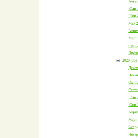
Авгус
Юли 2
Юни 2
Май 2
Април
Март 
Февру
Януар
2020 (30)
Декем
Ноемв
Октом
Септе
Юли 2
Юни 2
Април
Март 
Февру
Януар