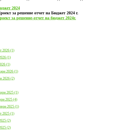
България с план за мирно
Договор:BG16FFPR
съжителство с мечките
0001-C01 от 17.07.2
юджет 2024
Дата:
05.08.2026
Дата:
20.07.2026
роект за решение отчет на Бюджет 2024 г.
роект за решение-отчет на бюджет 2024г.
повече информация
пов
т 2026 (1)
026 (1)
026 (1)
Покана за публично обсъждане
Община Борино в съ
Годишния отчет за изпълнението и
изискванията на осн
ари 2026 (1)
приключването на Общинския
(1) от Наредба за п
бюджет за 2025 г. на Община
социалните услуги,
и 2026 (2)
Борино
№ 133 от 6.04.2021 г
Дата:
03.08.2026
29 от 9.04.2021 г. п
обществено обсъжда
ври 2025 (1)
Общински годишен п
ри 2025 (4)
повече информация
Дата:
04.06.2026
ври 2025 (1)
пов
т 2025 (1)
025 (2)
025 (2)