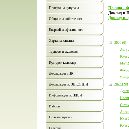
Покана - б
Профил на купувача
Доклад и П
Дoклад и п
Общинска собственост
Енергийна ефективност
Харта на клиента
2026 (6)
Авгус
Туризъм и екология
Юни 2
Културен календар
Май 2
Февру
Декларации ЗПК
Януар
2025 (20)
Декларации по ЗПКОНПИ
Декем
Информация по ЗДОИ
Ноемв
Октом
Избори
Авгус
Полезни връзки
Юли 2
Юни 2
Галерия