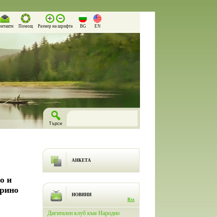
онтакти
Помощ
Размер на шрифта
BG
EN
АНКЕТА
о и
орино
НОВИНИ
Rss
лючи
Дигитален клуб към Народно
На 26.03.2026 г. в Народно