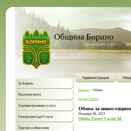
Община Борино
официален сайт
Администрация
Общи
За Борино
Начало
>
Обяви
Населени места
Пълен списък
Административни услуги
Обява за инвестицио
Ноември 06, 2023
ЕлектронниАдмУслуги
Обява Ермет Солар БГ
Търгове и обявления