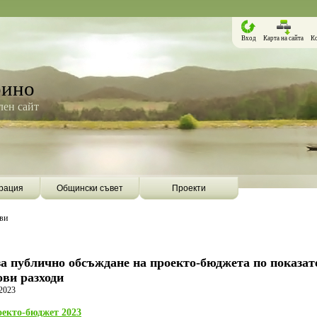
Вход
Карта на сайта
К
рино
ен сайт
рация
Общински съвет
Проекти
ви
а публично обсъждане на проекто-бюджета по показат
ви разходи
2023
екто-бюджет 2023
Борино ще бъде първата община в
Община Борино ск