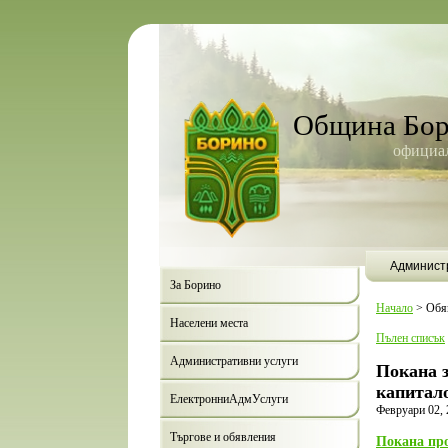
Община Бо
официал
Админист
За Борино
Начало
>
Обя
Населени места
Пълен списък
Административни услуги
Покана з
капитало
ЕлектронниАдмУслуги
Февруари 02, 
Търгове и обявления
Покана про