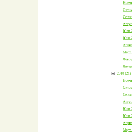
Ноемв
Октом
Септе
Авгус
Юли 2
Юни 2
Април
Март 
Февру
Януар
2018 (21)
Ноемв
Октом
Септе
Авгус
Юли 2
Юни 2
Април
Март 