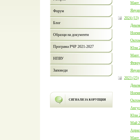
Март 
Януар
Форум
2024 (13)
Блог
Декем
Ноемв
Образци на документи
Октом
Програма РЧР 2021-2027
Юли 2
Март 
НПВУ
Февру
Януар
Заповеди
2023 (25)
Декем
Ноемв
Октом
СИГНАЛИ ЗА КОРУПЦИЯ
Авгус
Юли 2
Май 2
Април
Март 