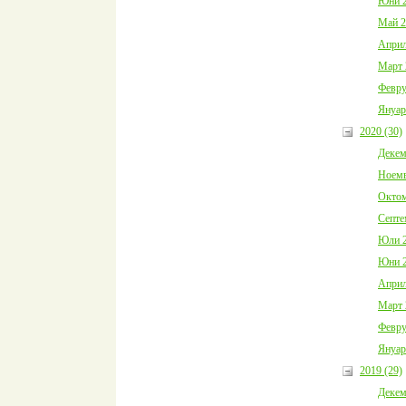
Юни 2
Май 2
Април
Март 
Февру
Януар
2020 (30)
Декем
Ноемв
Октом
Септе
Юли 2
Юни 2
Април
Март 
Февру
Януар
2019 (29)
Декем