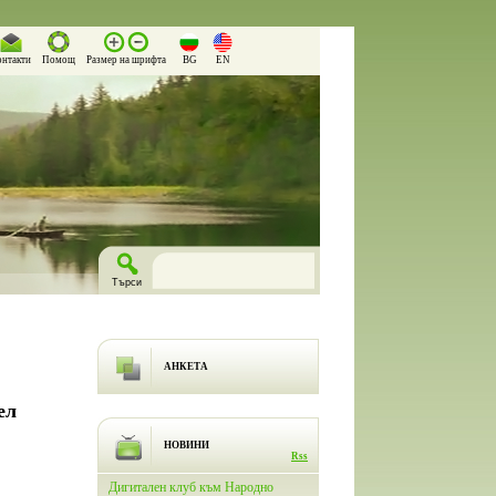
онтакти
Помощ
Размер на шрифта
BG
EN
АНКЕТА
ел
НОВИНИ
Rss
лючи
Дигитален клуб към Народно
На 26.03.2026 г. в Народно