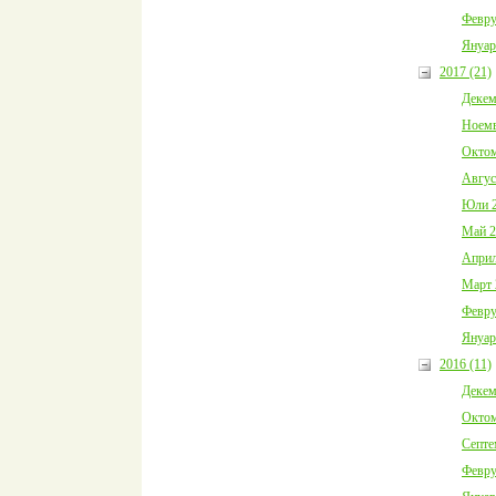
Февру
Януар
2017 (21)
Декем
Ноемв
Октом
Авгус
Юли 2
Май 2
Април
Март 
Февру
Януар
2016 (11)
Декем
Октом
Септе
Февру