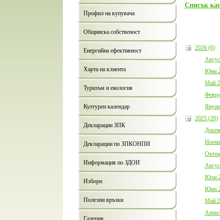
Списък ка
Профил на купувача
Общинска собственост
2026 (6)
Енергийна ефективност
Авгус
Харта на клиента
Юни 2
Май 2
Туризъм и екология
Февру
Януар
Културен календар
2025 (20)
Декларации ЗПК
Декем
Ноемв
Декларации по ЗПКОНПИ
Октом
Информация по ЗДОИ
Авгус
Юли 2
Избори
Юни 2
Полезни връзки
Май 2
Април
Галерия