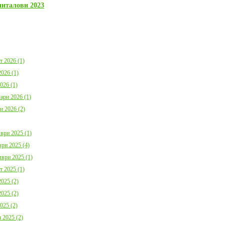
България с план за мирно
Договор:BG16FFPR
питалови 2023
съжителство с мечките
0001-C01 от 17.07.2
Дата:
05.08.2026
Дата:
20.07.2026
повече информация
пов
т 2026 (1)
026 (1)
026 (1)
ари 2026 (1)
и 2026 (2)
Покана за публично обсъждане
Община Борино в съ
Годишния отчет за изпълнението и
изискванията на осн
приключването на Общинския
(1) от Наредба за п
ври 2025 (1)
бюджет за 2025 г. на Община
социалните услуги,
Борино
№ 133 от 6.04.2021 г
ри 2025 (4)
Дата:
03.08.2026
29 от 9.04.2021 г. п
обществено обсъжда
ври 2025 (1)
Общински годишен п
т 2025 (1)
повече информация
Дата:
04.06.2026
025 (2)
025 (2)
пов
025 (2)
 2025 (2)