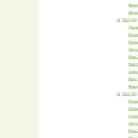
Февру
Януар
2022 (19)
Декем
Ноемв
Октом
Авгус
Юни 2
Май 2
Април
Март 
Февру
2021 (24)
Ноемв
Октом
Септе
Авгус
Юли 2