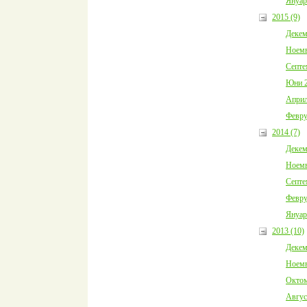
Януар
2015 (9)
Декем
Ноемв
Септе
Юни 2
Април
Февру
2014 (7)
Декем
Ноемв
Септе
Февру
Януар
2013 (10)
Декем
Ноемв
Октом
Авгус