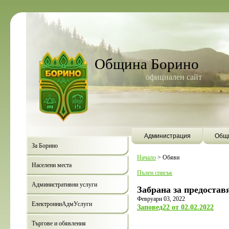
Община Борино
официален сайт
Администрация
Общи
За Борино
Начало
>
Обяви
Населени места
Пълен списък
Административни услуги
Забрана за предостав
Февруари 03, 2022
ЕлектронниАдмУслуги
Заповед22 от 02.02.2022
Търгове и обявления