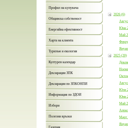
Профил на купувача
2026 (6)
Общинска собственост
Авгус
Юни 2
Енергийна ефективност
Май 2
Харта на клиента
Февру
Януар
Туризъм и екология
2025 (20)
Културен календар
Декем
Ноемв
Декларации ЗПК
Октом
Авгус
Декларации по ЗПКОНПИ
Юли 2
Информация по ЗДОИ
Юни 2
Май 2
Избори
Април
Полезни връзки
Март 
Януар
Галерия