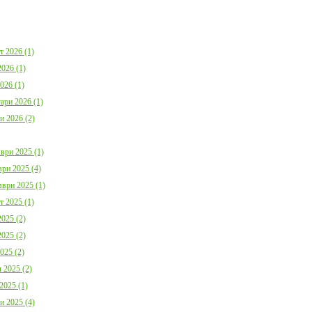
България с план за мирно
Договор:BG16FFPR
съжителство с мечките
0001-C01 от 17.07.2
Дата:
05.08.2026
Дата:
20.07.2026
т 2026 (1)
повече информация
пов
026 (1)
026 (1)
ари 2026 (1)
и 2026 (2)
ври 2025 (1)
Покана за публично обсъждане
Община Борино в съ
Годишния отчет за изпълнението и
изискванията на осн
ри 2025 (4)
приключването на Общинския
(1) от Наредба за п
ври 2025 (1)
бюджет за 2025 г. на Община
социалните услуги,
Борино
№ 133 от 6.04.2021 г
т 2025 (1)
Дата:
03.08.2026
29 от 9.04.2021 г. п
обществено обсъжда
025 (2)
Общински годишен п
025 (2)
повече информация
Дата:
04.06.2026
025 (2)
 2025 (2)
пов
2025 (1)
и 2025 (4)