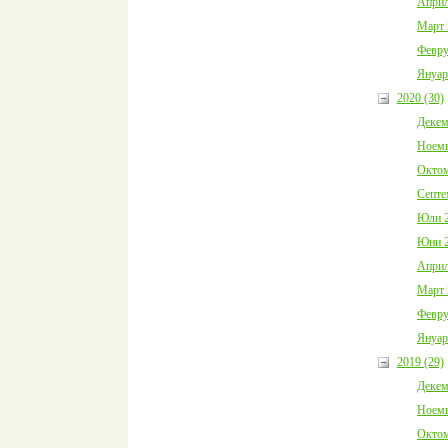
Април
Март 
Февру
Януар
2020 (30)
Декем
Ноемв
Октом
Септе
Юли 2
Юни 2
Април
Март 
Февру
Януар
2019 (29)
Декем
Ноемв
Октом