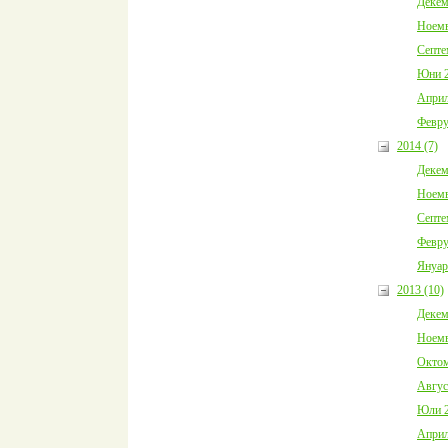
Декем
Ноемв
Септе
Юни 2
Април
Февру
2014 (7)
Декем
Ноемв
Септе
Февру
Януар
2013 (10)
Декем
Ноемв
Октом
Авгус
Юли 2
Април