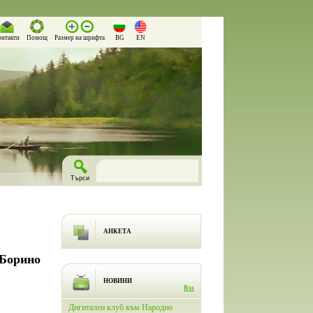
онтакти
Помощ
Размер на шрифта
BG
EN
АНКЕТА
 Борино
НОВИНИ
Rss
лючи
Дигитален клуб към Народно
На 26.03.2026 г. в Народно