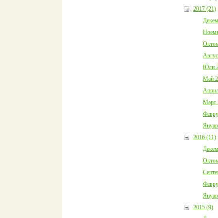
2017 (21)
Декем
Ноемв
Октом
Авгус
Юли 2
Май 2
Април
Март 
Февру
Януар
2016 (11)
Декем
Октом
Септе
Февру
Януар
2015 (9)