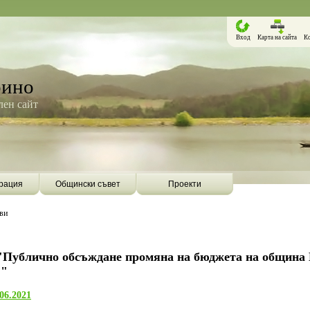
Вход
Карта на сайта
К
рино
ен сайт
рация
Общински съвет
Проекти
ви
"Публично обсъждане промяна на бюджета на община
."
06.2021
Борино ще бъде първата община в
Община Борино ск