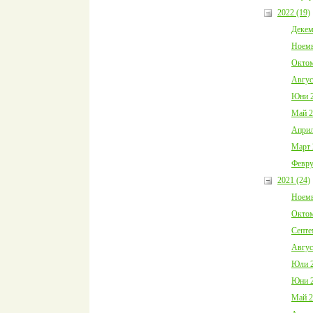
2022 (19)
Декем
Ноемв
Октом
Авгус
Юни 2
Май 2
Април
Март 
Февру
2021 (24)
Ноемв
Октом
Септе
Авгус
Юли 2
Юни 2
Май 2