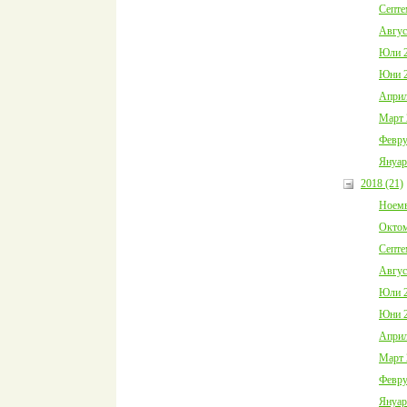
Септе
Авгус
Юли 2
Юни 2
Април
Март 
Февру
Януар
2018 (21)
Ноемв
Октом
Септе
Авгус
Юли 2
Юни 2
Април
Март 
Февру
Януар