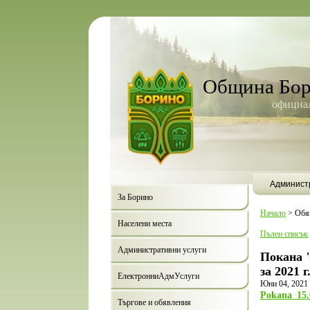
Община Бо
официал
Админист
За Борино
Начало
>
Обя
Населени места
Пълен списък
Административни услуги
Покана 
за 2021 г
ЕлектронниАдмУслуги
Юни 04, 2021
Pokana_15.
Търгове и обявления