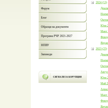
2024 (13)
Декем
Форум
Ноемв
Блог
Октом
Юли 2
Образци на документи
Март 
Програма РЧР 2021-2027
Февру
Януар
НПВУ
2023 (25)
Заповеди
Декем
Ноемв
Октом
Авгус
СИГНАЛИ ЗА КОРУПЦИЯ
Юли 2
Май 2
Април
Март 
Февру
Януар