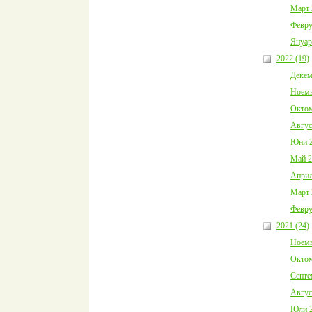
Март 
Февру
Януар
2022 (19)
Декем
Ноемв
Октом
Авгус
Юни 2
Май 2
Април
Март 
Февру
2021 (24)
Ноемв
Октом
Септе
Авгус
Юли 2