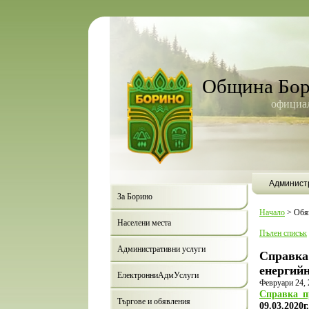
Община Бо
официал
Админист
За Борино
Начало
>
Обя
Населени места
Пълен списък
Административни услуги
Справка 
енергий
ЕлектронниАдмУслуги
Февруари 24, 
Справка_п
Търгове и обявления
09.03.2020