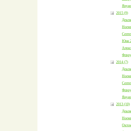
Януар
2015 (9)
Декем
Ноемв
Септе
Юни 2
Април
Февру
2014 (7)
Декем
Ноемв
Септе
Февру
Януар
2013 (10)
Декем
Ноемв
Октом