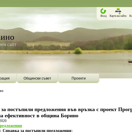
Вход
Карта на сайта
К
рино
ен сайт
рация
Общински съвет
Проекти
ви
за постъпили предложения във връзка с проект Прог
на ефективност в община Борино
2020
редложения
Борино ще бъде първата община в
Община Борино ск
г.: Справка за постъпили предложения: