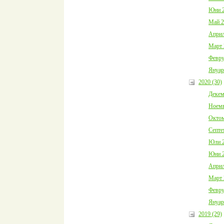
Юни 2
Май 2
Април
Март 
Февру
Януар
2020 (30)
Декем
Ноемв
Октом
Септе
Юли 2
Юни 2
Април
Март 
Февру
Януар
2019 (29)