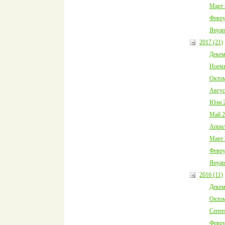
Март 
Февру
Януар
2017 (21)
Декем
Ноемв
Октом
Авгус
Юли 2
Май 2
Април
Март 
Февру
Януар
2016 (11)
Декем
Октом
Септе
Февру