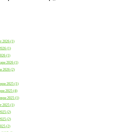
България с план за мирно
Договор:BG16FFPR
съжителство с мечките
0001-C01 от 17.07.2
Дата:
05.08.2026
Дата:
20.07.2026
повече информация
пов
т 2026 (1)
026 (1)
026 (1)
ари 2026 (1)
Покана за публично обсъждане
Община Борино в съ
и 2026 (2)
Годишния отчет за изпълнението и
изискванията на осн
приключването на Общинския
(1) от Наредба за п
бюджет за 2025 г. на Община
социалните услуги,
Борино
№ 133 от 6.04.2021 г
ври 2025 (1)
Дата:
03.08.2026
29 от 9.04.2021 г. п
ри 2025 (4)
обществено обсъжда
Общински годишен п
ври 2025 (1)
повече информация
Дата:
04.06.2026
т 2025 (1)
025 (2)
пов
025 (2)
025 (2)