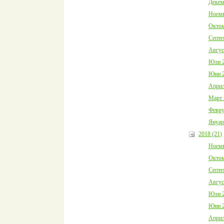
Декем
Ноемв
Октом
Септе
Авгус
Юли 2
Юни 2
Април
Март 
Февру
Януар
2018 (21)
Ноемв
Октом
Септе
Авгус
Юли 2
Юни 2
Април