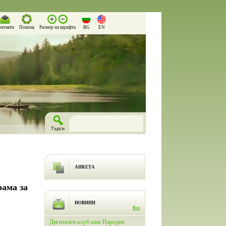
онтакти
Помощ
Размер на шрифта
BG
EN
АНКЕТА
рама за
НОВИНИ
Rss
лючи
Дигитален клуб към Народно
На 26.03.2026 г. в Народно