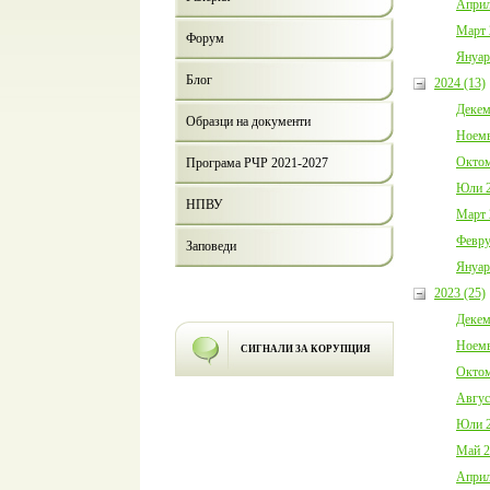
Април
Март 
Форум
Януар
Блог
2024 (13)
Декем
Образци на документи
Ноемв
Октом
Програма РЧР 2021-2027
Юли 2
НПВУ
Март 
Февру
Заповеди
Януар
2023 (25)
Декем
Ноемв
СИГНАЛИ ЗА КОРУПЦИЯ
Октом
Авгус
Юли 2
Май 2
Април