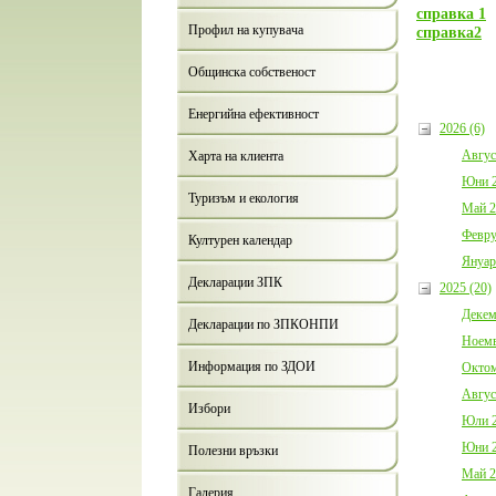
справка 1
Профил на купувача
справка2
Общинска собственост
Енергийна ефективност
2026 (6)
Авгус
Харта на клиента
Юни 2
Туризъм и екология
Май 2
Февру
Културен календар
Януар
Декларации ЗПК
2025 (20)
Декем
Декларации по ЗПКОНПИ
Ноемв
Информация по ЗДОИ
Октом
Авгус
Избори
Юли 2
Юни 2
Полезни връзки
Май 2
Галерия